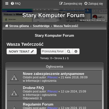
FAQ
Zarejestruj się
Zaloguj się
Strona główna
Southbridge
Wasza Twórczość
Stary Komputer Forum
Wasza Twórczość
Szukaj
Wyszukiwanie zaaw
NOWY TEMAT
Tematy: 8 • Strona
1
z
1
Ogłoszenia
Nowe zabezpieczenie antyspamowe
Ostatni post autor:
Piteusz
«
21 kwie 2018, 09:09
w
Informacje i ogłoszenia
Drobne FAQ
Ostatni post autor:
Piteusz
«
12 cze 2024, 15:09
w
Informacje i ogłoszenia
Odpowiedzi:
1
Regulamin Forum
Ostatni post autor:
Piteusz
«
12 cze 2024, 15:10