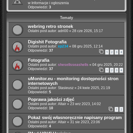
w
Informacje i ogłoszenia
Odpowiedzi:
3
Tematy
webring retro stronek
Ostatni post autor:
adri00
«
28 cze 2026, 15:17
Digishit Fotografia
Ostatni post autor:
xp234
«
08 gru 2025, 12:14
Odpowiedzi:
37
1
2
3
4
Fotografia
Ostatni post autor:
shesellsseashells
«
04 gru 2025, 20:22
Odpowiedzi:
37
1
2
3
4
uMonitor.eu - monitoring dostępności stron
internetowych
Ostatni post autor:
Stasieusz
«
24 kwie 2025, 21:19
Odpowiedzi:
5
Poprawa jakości zdjęć
Ostatni post autor:
Altair
«
23 wrz 2023, 14:02
Odpowiedzi:
10
1
2
Pokaż swój własnoręcznie napisany program
Ostatni post autor:
Altair
«
31 sie 2023, 23:06
Odpowiedzi:
4