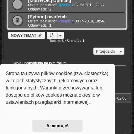
[Mod HOI4] Uprising
Ostatni post autor:
Trocisz
«
02 sie 2019, 22:27
Odpowiedzi:
2
[Python] owofetch
Ostatni post autor:
Piteusz
«
03 lip 2019, 18:56
Odpowiedzi:
1
NOWY TEMAT
Tematy: 8 • Strona
1
z
1
Przejdź do
Twoje uprawnienia na tym forum
Nie możesz
tworzyć nowych tematów
Strona ta używa plików cookies (tzw. ciasteczka)
Nie możesz
odpowiadać w tematach
Nie możesz
zmieniać swoich postów
w celach statystycznych, reklamowych oraz
Nie możesz
usuwać swoich postów
funkcjonalnych. Warunki przechowywania lub
Nie możesz
dodawać załączników
dostępu do plików cookies można określić w
Strona główna
Strefa czasowa
UTC+02:00
ustawieniach przeglądarki internetowej.
Technologię dostarcza
phpBB
® Forum Software © phpBB Limited
Dowiedz się więcej
Style: Carbon by Joyce&Luna
phpBB-Style-Design
Polski pakiet językowy dostarcza
phpBB.pl
Zasady ochrony danych osobowych
|
Regulamin
Akceptuję!