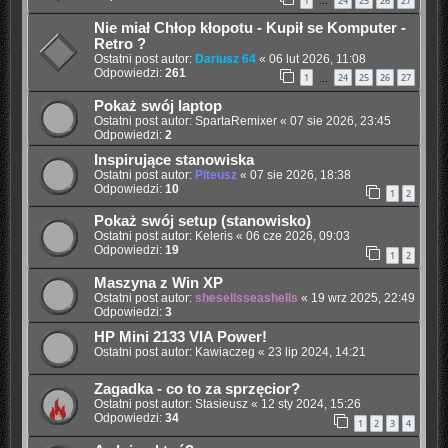
1
24
25
26
27
…
Nie miał Chłop kłopotu - Kupił se Komputer -
Retro ?
Ostatni post autor:
Dariusz 64
«
06 lut 2026, 11:08
Odpowiedzi:
261
1
24
25
26
27
…
Pokaż swój laptop
Ostatni post autor:
SpartaRemixer
«
07 sie 2026, 23:45
Odpowiedzi:
2
Inspirujące stanowiska
Ostatni post autor:
Piteusz
«
07 sie 2026, 18:38
Odpowiedzi:
10
1
2
Pokaż swój setup (stanowisko)
Ostatni post autor:
Keleris
«
06 cze 2026, 09:03
Odpowiedzi:
19
1
2
Maszyna z Win XP
Ostatni post autor:
shesellsseashells
«
19 wrz 2025, 22:49
Odpowiedzi:
3
HP Mini 2133 VIA Power!
Ostatni post autor:
Kawiaczeg
«
23 lip 2024, 14:21
Zagadka - co to za sprzęcior?
Ostatni post autor:
Stasieusz
«
12 sty 2024, 15:26
Odpowiedzi:
34
1
2
3
4