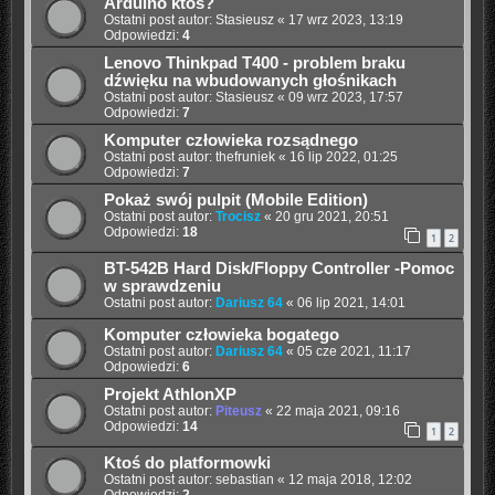
Arduino ktoś?
Ostatni post autor:
Stasieusz
«
17 wrz 2023, 13:19
Odpowiedzi:
4
Lenovo Thinkpad T400 - problem braku
dźwięku na wbudowanych głośnikach
Ostatni post autor:
Stasieusz
«
09 wrz 2023, 17:57
Odpowiedzi:
7
Komputer człowieka rozsądnego
Ostatni post autor:
thefruniek
«
16 lip 2022, 01:25
Odpowiedzi:
7
Pokaż swój pulpit (Mobile Edition)
Ostatni post autor:
Trocisz
«
20 gru 2021, 20:51
Odpowiedzi:
18
1
2
BT-542B Hard Disk/Floppy Controller -Pomoc
w sprawdzeniu
Ostatni post autor:
Dariusz 64
«
06 lip 2021, 14:01
Komputer człowieka bogatego
Ostatni post autor:
Dariusz 64
«
05 cze 2021, 11:17
Odpowiedzi:
6
Projekt AthlonXP
Ostatni post autor:
Piteusz
«
22 maja 2021, 09:16
Odpowiedzi:
14
1
2
Ktoś do platformowki
Ostatni post autor:
sebastian
«
12 maja 2018, 12:02
Odpowiedzi:
2