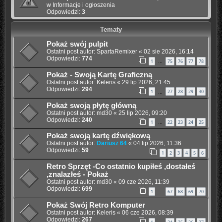
w
Informacje i ogłoszenia
Odpowiedzi:
3
Tematy
Pokaż swój pulpit
Ostatni post autor:
SpartaRemixer
«
02 sie 2026, 16:14
Odpowiedzi:
774
1
75
76
77
78
…
Pokaż - Swoją Kartę Graficzną
Ostatni post autor:
Keleris
«
29 lip 2026, 21:45
Odpowiedzi:
294
1
27
28
29
30
…
Pokaż swoją płytę główną
Ostatni post autor:
md30
«
25 lip 2026, 09:20
Odpowiedzi:
240
1
22
23
24
25
…
Pokaż swoją kartę dźwiękową
Ostatni post autor:
Dariusz 64
«
04 lip 2026, 11:36
Odpowiedzi:
59
1
2
3
4
5
6
Retro Sprzęt -Co ostatnio kupiłeś ,dostałeś
,znalazłeś - Pokaż
Ostatni post autor:
md30
«
09 cze 2026, 11:39
Odpowiedzi:
699
1
67
68
69
70
…
Pokaż Swój Retro Komputer
Ostatni post autor:
Keleris
«
06 cze 2026, 08:39
Odpowiedzi:
267