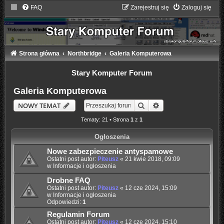
FAQ
Zarejestruj się
Zaloguj się
Strona główna
Northbridge
Galeria Komputerowa
Stary Komputer Forum
Galeria Komputerowa
Szukaj
Wyszukiwanie zaaw
NOWY TEMAT
Tematy: 21 • Strona
1
z
1
Ogłoszenia
Nowe zabezpieczenie antyspamowe
Ostatni post autor:
Piteusz
«
21 kwie 2018, 09:09
w
Informacje i ogłoszenia
Drobne FAQ
Ostatni post autor:
Piteusz
«
12 cze 2024, 15:09
w
Informacje i ogłoszenia
Odpowiedzi:
1
Regulamin Forum
Ostatni post autor:
Piteusz
«
12 cze 2024, 15:10