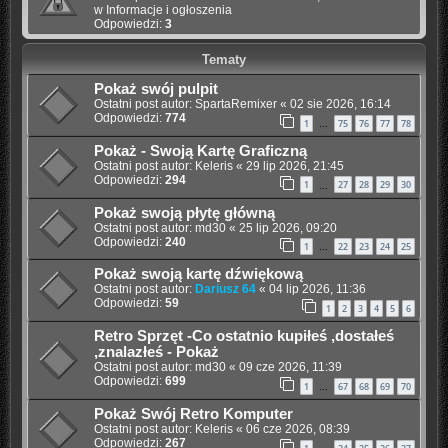
w
Informacje i ogłoszenia
Odpowiedzi:
3
Tematy
Pokaż swój pulpit
Ostatni post autor:
SpartaRemixer
«
02 sie 2026, 16:14
Odpowiedzi:
774
1
75
76
77
78
…
Pokaż - Swoją Kartę Graficzną
Ostatni post autor:
Keleris
«
29 lip 2026, 21:45
Odpowiedzi:
294
1
27
28
29
30
…
Pokaż swoją płytę główną
Ostatni post autor:
md30
«
25 lip 2026, 09:20
Odpowiedzi:
240
1
22
23
24
25
…
Pokaż swoją kartę dźwiękową
Ostatni post autor:
Dariusz 64
«
04 lip 2026, 11:36
Odpowiedzi:
59
1
2
3
4
5
6
Retro Sprzęt -Co ostatnio kupiłeś ,dostałeś
,znalazłeś - Pokaż
Ostatni post autor:
md30
«
09 cze 2026, 11:39
Odpowiedzi:
699
1
67
68
69
70
…
Pokaż Swój Retro Komputer
Ostatni post autor:
Keleris
«
06 cze 2026, 08:39
Odpowiedzi:
267