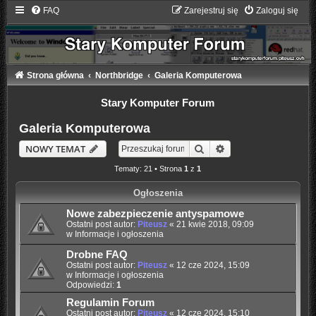
FAQ
Zarejestruj się
Zaloguj się
Strona główna
Northbridge
Galeria Komputerowa
Stary Komputer Forum
Galeria Komputerowa
Szukaj
Wyszukiwanie zaaw
NOWY TEMAT
Tematy: 21 • Strona
1
z
1
Ogłoszenia
Nowe zabezpieczenie antyspamowe
Ostatni post autor:
Piteusz
«
21 kwie 2018, 09:09
w
Informacje i ogłoszenia
Drobne FAQ
Ostatni post autor:
Piteusz
«
12 cze 2024, 15:09
w
Informacje i ogłoszenia
Odpowiedzi:
1
Regulamin Forum
Ostatni post autor:
Piteusz
«
12 cze 2024, 15:10