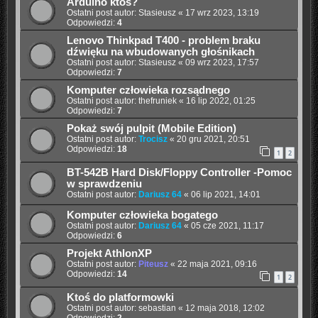
Arduino ktoś?
Ostatni post autor:
Stasieusz
«
17 wrz 2023, 13:19
Odpowiedzi:
4
Lenovo Thinkpad T400 - problem braku
dźwięku na wbudowanych głośnikach
Ostatni post autor:
Stasieusz
«
09 wrz 2023, 17:57
Odpowiedzi:
7
Komputer człowieka rozsądnego
Ostatni post autor:
thefruniek
«
16 lip 2022, 01:25
Odpowiedzi:
7
Pokaż swój pulpit (Mobile Edition)
Ostatni post autor:
Trocisz
«
20 gru 2021, 20:51
Odpowiedzi:
18
1
2
BT-542B Hard Disk/Floppy Controller -Pomoc
w sprawdzeniu
Ostatni post autor:
Dariusz 64
«
06 lip 2021, 14:01
Komputer człowieka bogatego
Ostatni post autor:
Dariusz 64
«
05 cze 2021, 11:17
Odpowiedzi:
6
Projekt AthlonXP
Ostatni post autor:
Piteusz
«
22 maja 2021, 09:16
Odpowiedzi:
14
1
2
Ktoś do platformowki
Ostatni post autor:
sebastian
«
12 maja 2018, 12:02
Odpowiedzi:
2