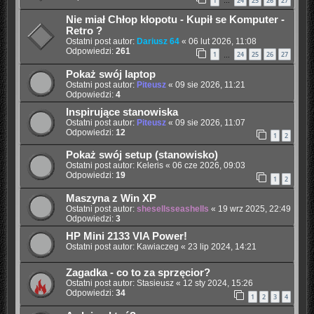
1
24
25
26
27
…
Nie miał Chłop kłopotu - Kupił se Komputer -
Retro ?
Ostatni post autor:
Dariusz 64
«
06 lut 2026, 11:08
Odpowiedzi:
261
1
24
25
26
27
…
Pokaż swój laptop
Ostatni post autor:
Piteusz
«
09 sie 2026, 11:21
Odpowiedzi:
4
Inspirujące stanowiska
Ostatni post autor:
Piteusz
«
09 sie 2026, 11:07
Odpowiedzi:
12
1
2
Pokaż swój setup (stanowisko)
Ostatni post autor:
Keleris
«
06 cze 2026, 09:03
Odpowiedzi:
19
1
2
Maszyna z Win XP
Ostatni post autor:
shesellsseashells
«
19 wrz 2025, 22:49
Odpowiedzi:
3
HP Mini 2133 VIA Power!
Ostatni post autor:
Kawiaczeg
«
23 lip 2024, 14:21
Zagadka - co to za sprzęcior?
Ostatni post autor:
Stasieusz
«
12 sty 2024, 15:26
Odpowiedzi:
34
1
2
3
4