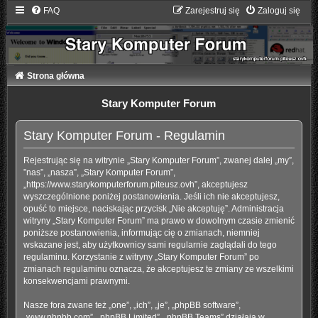
FAQ
Zarejestruj się
Zaloguj się
Strona główna
Stary Komputer Forum
Stary Komputer Forum - Regulamin
Rejestrując się na witrynie „Stary Komputer Forum”, zwanej dalej „my”,
”nas”, „nasza”, „Stary Komputer Forum”,
„https://www.starykomputerforum.piteusz.ovh”, akceptujesz
wyszczególnione poniżej postanowienia. Jeśli ich nie akceptujesz,
opuść to miejsce, naciskając przycisk „Nie akceptuję”. Administracja
witryny „Stary Komputer Forum” ma prawo w dowolnym czasie zmienić
poniższe postanowienia, informując cię o zmianach, niemniej
wskazane jest, aby użytkownicy sami regularnie zaglądali do tego
regulaminu. Korzystanie z witryny „Stary Komputer Forum” po
zmianach regulaminu oznacza, że akceptujesz te zmiany ze wszelkimi
konsekwencjami prawnymi.
Nasze fora zwane też „one”, „ich”, „je”, „phpBB software”,
„www.phpbb.com”, „phpBB Limited”, „phpBB Teams” działają w