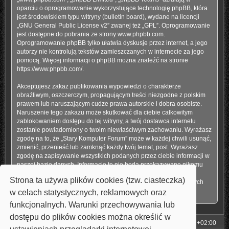
oparciu o oprogramowanie wykorzystujące technologię phpBB, która
jest środowiskiem typu witryny (bulletin board), wydane na licencji
„
GNU General Public License v2
” zwanej też „GPL”. Oprogramowanie
jest dostępne do pobrania ze strony
www.phpbb.com
.
Oprogramowanie phpBB tylko ułatwia dyskusje przez internet, a jego
autorzy nie kontrolują tekstów zamieszczanych w internecie za jego
pomocą. Więcej informacji o phpBB można znaleźć na stronie
https://www.phpbb.com/
.
Akceptujesz zakaz publikowania wypowiedzi o charakterze
obraźliwym, oszczerczym, propagującym treści niezgodne z polskim
prawem lub naruszającym cudze prawa autorskie i dobra osobiste.
Naruszenie tego zakazu może skutkować dla ciebie całkowitym
zablokowaniem dostępu do tej witryny, a twój dostawca internetu
zostanie powiadomiony o twoim niewłaściwym zachowaniu. Wyrażasz
zgodę na to, że „Stary Komputer Forum” może w każdej chwili usunąć,
zmienić, przenieść lub zamknąć każdy twój temat, post. Wyrażasz
zgodę na zapisywanie wszystkich podanych przez ciebie informacji w
naszej bazie danych. Informacje te nie będą przekazywane nikomu
bez twojej zgody, ale ani „Stary Komputer Forum”, ani phpBB nie
Strona ta używa plików cookies (tzw. ciasteczka)
ponosi odpowiedzialności za włamania do witryny, podczas których
może dojść do kradzieży danych.
w celach statystycznych, reklamowych oraz
funkcjonalnych. Warunki przechowywania lub
dostępu do plików cookies można określić w
Strona główna
Strefa czasowa
UTC+02:00