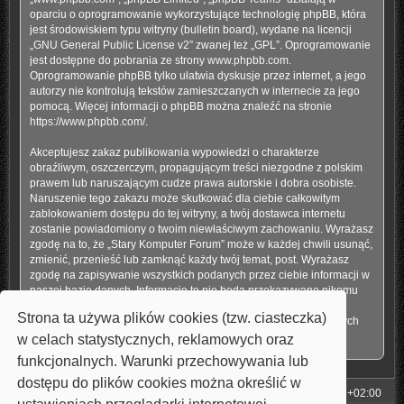
oparciu o oprogramowanie wykorzystujące technologię phpBB, która
jest środowiskiem typu witryny (bulletin board), wydane na licencji
„
GNU General Public License v2
” zwanej też „GPL”. Oprogramowanie
jest dostępne do pobrania ze strony
www.phpbb.com
.
Oprogramowanie phpBB tylko ułatwia dyskusje przez internet, a jego
autorzy nie kontrolują tekstów zamieszczanych w internecie za jego
pomocą. Więcej informacji o phpBB można znaleźć na stronie
https://www.phpbb.com/
.
Akceptujesz zakaz publikowania wypowiedzi o charakterze
obraźliwym, oszczerczym, propagującym treści niezgodne z polskim
prawem lub naruszającym cudze prawa autorskie i dobra osobiste.
Naruszenie tego zakazu może skutkować dla ciebie całkowitym
zablokowaniem dostępu do tej witryny, a twój dostawca internetu
zostanie powiadomiony o twoim niewłaściwym zachowaniu. Wyrażasz
zgodę na to, że „Stary Komputer Forum” może w każdej chwili usunąć,
zmienić, przenieść lub zamknąć każdy twój temat, post. Wyrażasz
zgodę na zapisywanie wszystkich podanych przez ciebie informacji w
naszej bazie danych. Informacje te nie będą przekazywane nikomu
bez twojej zgody, ale ani „Stary Komputer Forum”, ani phpBB nie
Strona ta używa plików cookies (tzw. ciasteczka)
ponosi odpowiedzialności za włamania do witryny, podczas których
może dojść do kradzieży danych.
w celach statystycznych, reklamowych oraz
funkcjonalnych. Warunki przechowywania lub
dostępu do plików cookies można określić w
Strona główna
Strefa czasowa
UTC+02:00