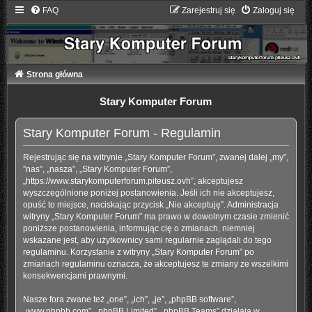
FAQ
Zarejestruj się
Zaloguj się
Strona główna
Stary Komputer Forum
Stary Komputer Forum - Regulamin
Rejestrując się na witrynie „Stary Komputer Forum”, zwanej dalej „my”,
”nas”, „nasza”, „Stary Komputer Forum”,
„https://www.starykomputerforum.piteusz.ovh”, akceptujesz
wyszczególnione poniżej postanowienia. Jeśli ich nie akceptujesz,
opuść to miejsce, naciskając przycisk „Nie akceptuję”. Administracja
witryny „Stary Komputer Forum” ma prawo w dowolnym czasie zmienić
poniższe postanowienia, informując cię o zmianach, niemniej
wskazane jest, aby użytkownicy sami regularnie zaglądali do tego
regulaminu. Korzystanie z witryny „Stary Komputer Forum” po
zmianach regulaminu oznacza, że akceptujesz te zmiany ze wszelkimi
konsekwencjami prawnymi.
Nasze fora zwane też „one”, „ich”, „je”, „phpBB software”,
„www.phpbb.com”, „phpBB Limited”, „phpBB Teams” działają w