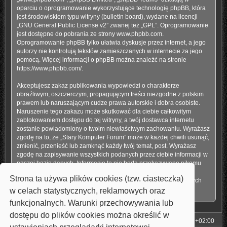
oparciu o oprogramowanie wykorzystujące technologię phpBB, która
jest środowiskiem typu witryny (bulletin board), wydane na licencji
„
GNU General Public License v2
” zwanej też „GPL”. Oprogramowanie
jest dostępne do pobrania ze strony
www.phpbb.com
.
Oprogramowanie phpBB tylko ułatwia dyskusje przez internet, a jego
autorzy nie kontrolują tekstów zamieszczanych w internecie za jego
pomocą. Więcej informacji o phpBB można znaleźć na stronie
https://www.phpbb.com/
.
Akceptujesz zakaz publikowania wypowiedzi o charakterze
obraźliwym, oszczerczym, propagującym treści niezgodne z polskim
prawem lub naruszającym cudze prawa autorskie i dobra osobiste.
Naruszenie tego zakazu może skutkować dla ciebie całkowitym
zablokowaniem dostępu do tej witryny, a twój dostawca internetu
zostanie powiadomiony o twoim niewłaściwym zachowaniu. Wyrażasz
zgodę na to, że „Stary Komputer Forum” może w każdej chwili usunąć,
zmienić, przenieść lub zamknąć każdy twój temat, post. Wyrażasz
zgodę na zapisywanie wszystkich podanych przez ciebie informacji w
naszej bazie danych. Informacje te nie będą przekazywane nikomu
bez twojej zgody, ale ani „Stary Komputer Forum”, ani phpBB nie
Strona ta używa plików cookies (tzw. ciasteczka)
ponosi odpowiedzialności za włamania do witryny, podczas których
może dojść do kradzieży danych.
w celach statystycznych, reklamowych oraz
funkcjonalnych. Warunki przechowywania lub
dostępu do plików cookies można określić w
Strona główna
Strefa czasowa
UTC+02:00