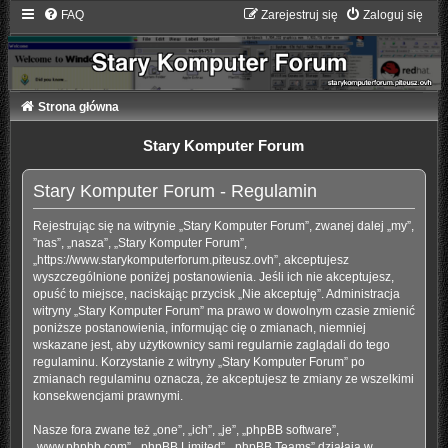
FAQ
Zarejestruj się
Zaloguj się
Strona główna
Stary Komputer Forum
Stary Komputer Forum - Regulamin
Rejestrując się na witrynie „Stary Komputer Forum”, zwanej dalej „my”,
”nas”, „nasza”, „Stary Komputer Forum”,
„https://www.starykomputerforum.piteusz.ovh”, akceptujesz
wyszczególnione poniżej postanowienia. Jeśli ich nie akceptujesz,
opuść to miejsce, naciskając przycisk „Nie akceptuję”. Administracja
witryny „Stary Komputer Forum” ma prawo w dowolnym czasie zmienić
poniższe postanowienia, informując cię o zmianach, niemniej
wskazane jest, aby użytkownicy sami regularnie zaglądali do tego
regulaminu. Korzystanie z witryny „Stary Komputer Forum” po
zmianach regulaminu oznacza, że akceptujesz te zmiany ze wszelkimi
konsekwencjami prawnymi.
Nasze fora zwane też „one”, „ich”, „je”, „phpBB software”,
„www.phpbb.com”, „phpBB Limited”, „phpBB Teams” działają w