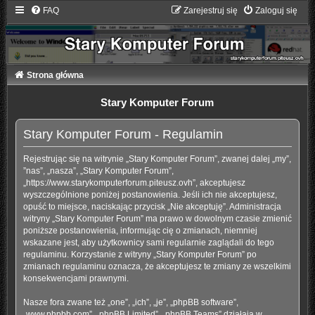
FAQ
Zarejestruj się
Zaloguj się
Strona główna
Stary Komputer Forum
Stary Komputer Forum - Regulamin
Rejestrując się na witrynie „Stary Komputer Forum”, zwanej dalej „my”,
”nas”, „nasza”, „Stary Komputer Forum”,
„https://www.starykomputerforum.piteusz.ovh”, akceptujesz
wyszczególnione poniżej postanowienia. Jeśli ich nie akceptujesz,
opuść to miejsce, naciskając przycisk „Nie akceptuję”. Administracja
witryny „Stary Komputer Forum” ma prawo w dowolnym czasie zmienić
poniższe postanowienia, informując cię o zmianach, niemniej
wskazane jest, aby użytkownicy sami regularnie zaglądali do tego
regulaminu. Korzystanie z witryny „Stary Komputer Forum” po
zmianach regulaminu oznacza, że akceptujesz te zmiany ze wszelkimi
konsekwencjami prawnymi.
Nasze fora zwane też „one”, „ich”, „je”, „phpBB software”,
„www.phpbb.com”, „phpBB Limited”, „phpBB Teams” działają w