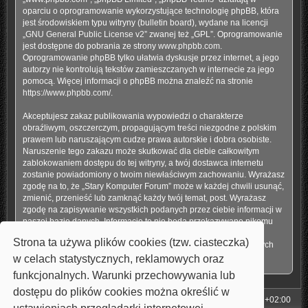
oparciu o oprogramowanie wykorzystujące technologię phpBB, która
jest środowiskiem typu witryny (bulletin board), wydane na licencji
„
GNU General Public License v2
” zwanej też „GPL”. Oprogramowanie
jest dostępne do pobrania ze strony
www.phpbb.com
.
Oprogramowanie phpBB tylko ułatwia dyskusje przez internet, a jego
autorzy nie kontrolują tekstów zamieszczanych w internecie za jego
pomocą. Więcej informacji o phpBB można znaleźć na stronie
https://www.phpbb.com/
.
Akceptujesz zakaz publikowania wypowiedzi o charakterze
obraźliwym, oszczerczym, propagującym treści niezgodne z polskim
prawem lub naruszającym cudze prawa autorskie i dobra osobiste.
Naruszenie tego zakazu może skutkować dla ciebie całkowitym
zablokowaniem dostępu do tej witryny, a twój dostawca internetu
zostanie powiadomiony o twoim niewłaściwym zachowaniu. Wyrażasz
zgodę na to, że „Stary Komputer Forum” może w każdej chwili usunąć,
zmienić, przenieść lub zamknąć każdy twój temat, post. Wyrażasz
zgodę na zapisywanie wszystkich podanych przez ciebie informacji w
naszej bazie danych. Informacje te nie będą przekazywane nikomu
bez twojej zgody, ale ani „Stary Komputer Forum”, ani phpBB nie
Strona ta używa plików cookies (tzw. ciasteczka)
ponosi odpowiedzialności za włamania do witryny, podczas których
może dojść do kradzieży danych.
w celach statystycznych, reklamowych oraz
funkcjonalnych. Warunki przechowywania lub
dostępu do plików cookies można określić w
Strona główna
Strefa czasowa
UTC+02:00