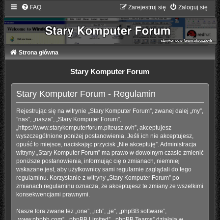
FAQ
Zarejestruj się
Zaloguj się
Strona główna
Stary Komputer Forum
Stary Komputer Forum - Regulamin
Rejestrując się na witrynie „Stary Komputer Forum”, zwanej dalej „my”,
”nas”, „nasza”, „Stary Komputer Forum”,
„https://www.starykomputerforum.piteusz.ovh”, akceptujesz
wyszczególnione poniżej postanowienia. Jeśli ich nie akceptujesz,
opuść to miejsce, naciskając przycisk „Nie akceptuję”. Administracja
witryny „Stary Komputer Forum” ma prawo w dowolnym czasie zmienić
poniższe postanowienia, informując cię o zmianach, niemniej
wskazane jest, aby użytkownicy sami regularnie zaglądali do tego
regulaminu. Korzystanie z witryny „Stary Komputer Forum” po
zmianach regulaminu oznacza, że akceptujesz te zmiany ze wszelkimi
konsekwencjami prawnymi.
Nasze fora zwane też „one”, „ich”, „je”, „phpBB software”,
„www.phpbb.com”, „phpBB Limited”, „phpBB Teams” działają w