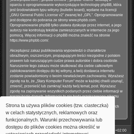
oparciu o oprogramowanie wykorzystujące technologię phpBB, która
jest środowiskiem typu witryny (bulletin board), wydane na licencji
„
GNU General Public License v2
” zwanej też „GPL”. Oprogramowanie
jest dostępne do pobrania ze strony
www.phpbb.com
.
Oprogramowanie phpBB tylko ułatwia dyskusje przez internet, a jego
autorzy nie kontrolują tekstów zamieszczanych w internecie za jego
pomocą. Więcej informacji o phpBB można znaleźć na stronie
https://www.phpbb.com/
.
Akceptujesz zakaz publikowania wypowiedzi o charakterze
obraźliwym, oszczerczym, propagującym treści niezgodne z polskim
prawem lub naruszającym cudze prawa autorskie i dobra osobiste.
Naruszenie tego zakazu może skutkować dla ciebie całkowitym
zablokowaniem dostępu do tej witryny, a twój dostawca internetu
zostanie powiadomiony o twoim niewłaściwym zachowaniu. Wyrażasz
zgodę na to, że „Stary Komputer Forum” może w każdej chwili usunąć,
zmienić, przenieść lub zamknąć każdy twój temat, post. Wyrażasz
zgodę na zapisywanie wszystkich podanych przez ciebie informacji w
naszej bazie danych. Informacje te nie będą przekazywane nikomu
bez twojej zgody, ale ani „Stary Komputer Forum”, ani phpBB nie
Strona ta używa plików cookies (tzw. ciasteczka)
ponosi odpowiedzialności za włamania do witryny, podczas których
może dojść do kradzieży danych.
w celach statystycznych, reklamowych oraz
funkcjonalnych. Warunki przechowywania lub
dostępu do plików cookies można określić w
Strona główna
Strefa czasowa
UTC+02:00