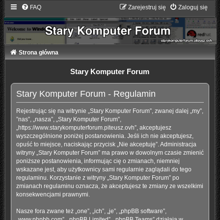
FAQ
Zarejestruj się
Zaloguj się
Strona główna
Stary Komputer Forum
Stary Komputer Forum - Regulamin
Rejestrując się na witrynie „Stary Komputer Forum”, zwanej dalej „my”,
”nas”, „nasza”, „Stary Komputer Forum”,
„https://www.starykomputerforum.piteusz.ovh”, akceptujesz
wyszczególnione poniżej postanowienia. Jeśli ich nie akceptujesz,
opuść to miejsce, naciskając przycisk „Nie akceptuję”. Administracja
witryny „Stary Komputer Forum” ma prawo w dowolnym czasie zmienić
poniższe postanowienia, informując cię o zmianach, niemniej
wskazane jest, aby użytkownicy sami regularnie zaglądali do tego
regulaminu. Korzystanie z witryny „Stary Komputer Forum” po
zmianach regulaminu oznacza, że akceptujesz te zmiany ze wszelkimi
konsekwencjami prawnymi.
Nasze fora zwane też „one”, „ich”, „je”, „phpBB software”,
„www.phpbb.com”, „phpBB Limited”, „phpBB Teams” działają w