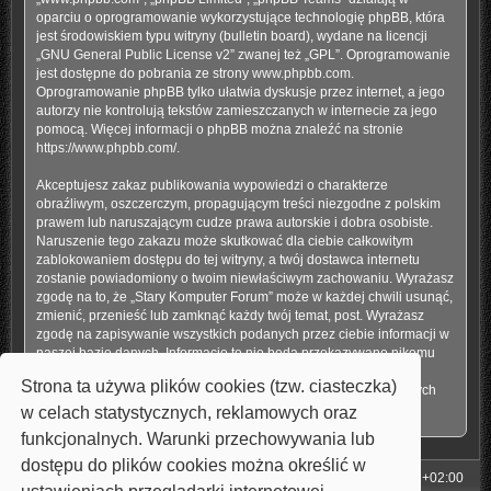
oparciu o oprogramowanie wykorzystujące technologię phpBB, która
jest środowiskiem typu witryny (bulletin board), wydane na licencji
„
GNU General Public License v2
” zwanej też „GPL”. Oprogramowanie
jest dostępne do pobrania ze strony
www.phpbb.com
.
Oprogramowanie phpBB tylko ułatwia dyskusje przez internet, a jego
autorzy nie kontrolują tekstów zamieszczanych w internecie za jego
pomocą. Więcej informacji o phpBB można znaleźć na stronie
https://www.phpbb.com/
.
Akceptujesz zakaz publikowania wypowiedzi o charakterze
obraźliwym, oszczerczym, propagującym treści niezgodne z polskim
prawem lub naruszającym cudze prawa autorskie i dobra osobiste.
Naruszenie tego zakazu może skutkować dla ciebie całkowitym
zablokowaniem dostępu do tej witryny, a twój dostawca internetu
zostanie powiadomiony o twoim niewłaściwym zachowaniu. Wyrażasz
zgodę na to, że „Stary Komputer Forum” może w każdej chwili usunąć,
zmienić, przenieść lub zamknąć każdy twój temat, post. Wyrażasz
zgodę na zapisywanie wszystkich podanych przez ciebie informacji w
naszej bazie danych. Informacje te nie będą przekazywane nikomu
bez twojej zgody, ale ani „Stary Komputer Forum”, ani phpBB nie
Strona ta używa plików cookies (tzw. ciasteczka)
ponosi odpowiedzialności za włamania do witryny, podczas których
może dojść do kradzieży danych.
w celach statystycznych, reklamowych oraz
funkcjonalnych. Warunki przechowywania lub
dostępu do plików cookies można określić w
Strona główna
Strefa czasowa
UTC+02:00