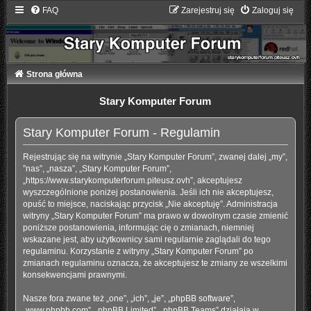
FAQ
Zarejestruj się
Zaloguj się
Strona główna
Stary Komputer Forum
Stary Komputer Forum - Regulamin
Rejestrując się na witrynie „Stary Komputer Forum”, zwanej dalej „my”,
”nas”, „nasza”, „Stary Komputer Forum”,
„https://www.starykomputerforum.piteusz.ovh”, akceptujesz
wyszczególnione poniżej postanowienia. Jeśli ich nie akceptujesz,
opuść to miejsce, naciskając przycisk „Nie akceptuję”. Administracja
witryny „Stary Komputer Forum” ma prawo w dowolnym czasie zmienić
poniższe postanowienia, informując cię o zmianach, niemniej
wskazane jest, aby użytkownicy sami regularnie zaglądali do tego
regulaminu. Korzystanie z witryny „Stary Komputer Forum” po
zmianach regulaminu oznacza, że akceptujesz te zmiany ze wszelkimi
konsekwencjami prawnymi.
Nasze fora zwane też „one”, „ich”, „je”, „phpBB software”,
„www.phpbb.com”, „phpBB Limited”, „phpBB Teams” działają w