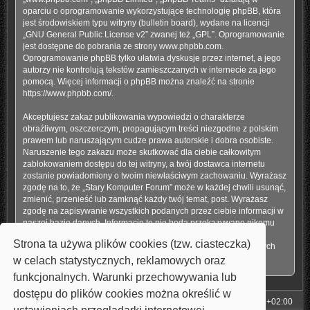
oparciu o oprogramowanie wykorzystujące technologię phpBB, która
jest środowiskiem typu witryny (bulletin board), wydane na licencji
„
GNU General Public License v2
” zwanej też „GPL”. Oprogramowanie
jest dostępne do pobrania ze strony
www.phpbb.com
.
Oprogramowanie phpBB tylko ułatwia dyskusje przez internet, a jego
autorzy nie kontrolują tekstów zamieszczanych w internecie za jego
pomocą. Więcej informacji o phpBB można znaleźć na stronie
https://www.phpbb.com/
.
Akceptujesz zakaz publikowania wypowiedzi o charakterze
obraźliwym, oszczerczym, propagującym treści niezgodne z polskim
prawem lub naruszającym cudze prawa autorskie i dobra osobiste.
Naruszenie tego zakazu może skutkować dla ciebie całkowitym
zablokowaniem dostępu do tej witryny, a twój dostawca internetu
zostanie powiadomiony o twoim niewłaściwym zachowaniu. Wyrażasz
zgodę na to, że „Stary Komputer Forum” może w każdej chwili usunąć,
zmienić, przenieść lub zamknąć każdy twój temat, post. Wyrażasz
zgodę na zapisywanie wszystkich podanych przez ciebie informacji w
naszej bazie danych. Informacje te nie będą przekazywane nikomu
bez twojej zgody, ale ani „Stary Komputer Forum”, ani phpBB nie
Strona ta używa plików cookies (tzw. ciasteczka)
ponosi odpowiedzialności za włamania do witryny, podczas których
może dojść do kradzieży danych.
w celach statystycznych, reklamowych oraz
funkcjonalnych. Warunki przechowywania lub
dostępu do plików cookies można określić w
Strona główna
Strefa czasowa
UTC+02:00