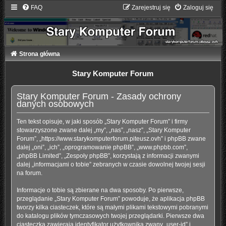
FAQ
Zarejestruj się
Zaloguj się
Strona główna
Stary Komputer Forum
Stary Komputer Forum - Zasady ochrony
danych osobowych
Ten tekst opisuje, w jaki sposób „Stary Komputer Forum” i firmy
stowarzyszone zwane dalej „my”, „nas”, „nasz”, „Stary Komputer
Forum”, „https://www.starykomputerforum.piteusz.ovh” i phpBB zwane
dalej „oni”, „ich”, „oprogramowanie phpBB”, „www.phpbb.com”,
„phpBB Limited”, „Zespoły phpBB”, korzystają z informacji zwanymi
dalej „informacjami o tobie” zebranych w czasie dowolnej twojej sesji
na forum.
Informacje o tobie są zbierane na dwa sposoby. Po pierwsze,
przeglądanie „Stary Komputer Forum” powoduje, że aplikacja phpBB
tworzy kilka ciasteczek, które są małymi plikami tekstowymi pobranymi
do katalogu plików tymczasowych twojej przeglądarki. Pierwsze dwa
ciasteczka zawierają identyfikator użytkownika zwany „user-id” i