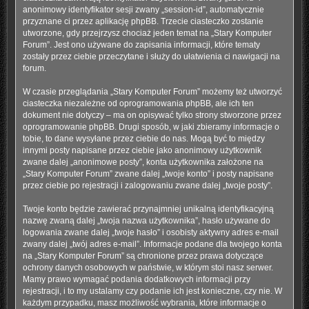
anonimowy identyfikator sesji zwany „session-id”, automatycznie
przyznane ci przez aplikację phpBB. Trzecie ciasteczko zostanie
utworzone, gdy przejrzysz chociaż jeden temat na „Stary Komputer
Forum”. Jest ono używane do zapisania informacji, które tematy
zostały przez ciebie przeczytane i służy do ułatwienia ci nawigacji na
forum.
W czasie przeglądania „Stary Komputer Forum” możemy też utworzyć
ciasteczka niezależne od oprogramowania phpBB, ale ich ten
dokument nie dotyczy – ma on opisywać tylko strony stworzone przez
oprogramowanie phpBB. Drugi sposób, w jaki zbieramy informacje o
tobie, to dane wysyłane przez ciebie do nas. Mogą być to między
innymi posty napisane przez ciebie jako anonimowy użytkownik
zwane dalej „anonimowe posty”, konta użytkownika założone na
„Stary Komputer Forum” zwane dalej „twoje konto” i posty napisane
przez ciebie po rejestracji i zalogowaniu zwane dalej „twoje posty”.
Twoje konto będzie zawierać przynajmniej unikalną identyfikacyjną
nazwę zwaną dalej „twoja nazwa użytkownika”, hasło używane do
logowania zwane dalej „twoje hasło” i osobisty aktywny adres e-mail
zwany dalej „twój adres e-mail”. Informacje podane dla twojego konta
na „Stary Komputer Forum” są chronione przez prawa dotyczące
ochrony danych osobowych w państwie, w którym stoi nasz serwer.
Mamy prawo wymagać podania dodatkowych informacji przy
rejestracji, i to my ustalamy czy podanie ich jest konieczne, czy nie. W
każdym przypadku, masz możliwość wybrania, które informacje o