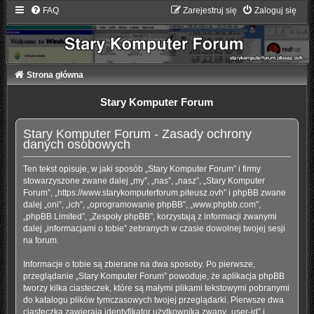
FAQ
Zarejestruj się
Zaloguj się
Strona główna
Stary Komputer Forum
Stary Komputer Forum - Zasady ochrony
danych osobowych
Ten tekst opisuje, w jaki sposób „Stary Komputer Forum” i firmy
stowarzyszone zwane dalej „my”, „nas”, „nasz”, „Stary Komputer
Forum”, „https://www.starykomputerforum.piteusz.ovh” i phpBB zwane
dalej „oni”, „ich”, „oprogramowanie phpBB”, „www.phpbb.com”,
„phpBB Limited”, „Zespoły phpBB”, korzystają z informacji zwanymi
dalej „informacjami o tobie” zebranych w czasie dowolnej twojej sesji
na forum.
Informacje o tobie są zbierane na dwa sposoby. Po pierwsze,
przeglądanie „Stary Komputer Forum” powoduje, że aplikacja phpBB
tworzy kilka ciasteczek, które są małymi plikami tekstowymi pobranymi
do katalogu plików tymczasowych twojej przeglądarki. Pierwsze dwa
ciasteczka zawierają identyfikator użytkownika zwany „user-id” i