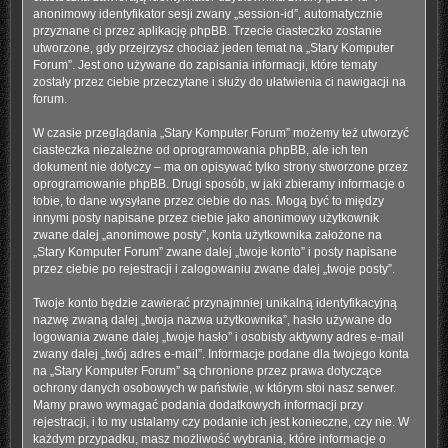
anonimowy identyfikator sesji zwany „session-id”, automatycznie
przyznane ci przez aplikację phpBB. Trzecie ciasteczko zostanie
utworzone, gdy przejrzysz chociaż jeden temat na „Stary Komputer
Forum”. Jest ono używane do zapisania informacji, które tematy
zostały przez ciebie przeczytane i służy do ułatwienia ci nawigacji na
forum.
W czasie przeglądania „Stary Komputer Forum” możemy też utworzyć
ciasteczka niezależne od oprogramowania phpBB, ale ich ten
dokument nie dotyczy – ma on opisywać tylko strony stworzone przez
oprogramowanie phpBB. Drugi sposób, w jaki zbieramy informacje o
tobie, to dane wysyłane przez ciebie do nas. Mogą być to między
innymi posty napisane przez ciebie jako anonimowy użytkownik
zwane dalej „anonimowe posty”, konta użytkownika założone na
„Stary Komputer Forum” zwane dalej „twoje konto” i posty napisane
przez ciebie po rejestracji i zalogowaniu zwane dalej „twoje posty”.
Twoje konto będzie zawierać przynajmniej unikalną identyfikacyjną
nazwę zwaną dalej „twoja nazwa użytkownika”, hasło używane do
logowania zwane dalej „twoje hasło” i osobisty aktywny adres e-mail
zwany dalej „twój adres e-mail”. Informacje podane dla twojego konta
na „Stary Komputer Forum” są chronione przez prawa dotyczące
ochrony danych osobowych w państwie, w którym stoi nasz serwer.
Mamy prawo wymagać podania dodatkowych informacji przy
rejestracji, i to my ustalamy czy podanie ich jest konieczne, czy nie. W
każdym przypadku, masz możliwość wybrania, które informacje o