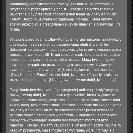
anonimowy identyfikator sesji zwany „session-id”, automatycznie
przyznane ci przez aplikację phpBB. Trzecie ciasteczko zostanie
utworzone, gdy przejrzysz chociaż jeden temat na „Stary Komputer
Forum”. Jest ono używane do zapisania informacji, które tematy
zostały przez ciebie przeczytane i służy do ułatwienia ci nawigacji na
forum.
W czasie przeglądania „Stary Komputer Forum” możemy też utworzyć
ciasteczka niezależne od oprogramowania phpBB, ale ich ten
dokument nie dotyczy – ma on opisywać tylko strony stworzone przez
oprogramowanie phpBB. Drugi sposób, w jaki zbieramy informacje o
tobie, to dane wysyłane przez ciebie do nas. Mogą być to między
innymi posty napisane przez ciebie jako anonimowy użytkownik
zwane dalej „anonimowe posty”, konta użytkownika założone na
„Stary Komputer Forum” zwane dalej „twoje konto” i posty napisane
przez ciebie po rejestracji i zalogowaniu zwane dalej „twoje posty”.
Twoje konto będzie zawierać przynajmniej unikalną identyfikacyjną
nazwę zwaną dalej „twoja nazwa użytkownika”, hasło używane do
logowania zwane dalej „twoje hasło” i osobisty aktywny adres e-mail
zwany dalej „twój adres e-mail”. Informacje podane dla twojego konta
na „Stary Komputer Forum” są chronione przez prawa dotyczące
ochrony danych osobowych w państwie, w którym stoi nasz serwer.
Mamy prawo wymagać podania dodatkowych informacji przy
rejestracji, i to my ustalamy czy podanie ich jest konieczne, czy nie. W
każdym przypadku, masz możliwość wybrania, które informacje o