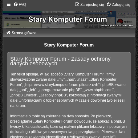
FAQ
Zarejestruj się
Zaloguj się
Strona główna
Stary Komputer Forum
Stary Komputer Forum - Zasady ochrony
danych osobowych
Ten tekst opisuje, w jaki sposób „Stary Komputer Forum” i firmy
stowarzyszone zwane dalej „my”, „nas”, „nasz”, „Stary Komputer
Forum”, „https://www.starykomputerforum.piteusz.ovh” i phpBB zwane
dalej „oni”, „ich”, „oprogramowanie phpBB”, „www.phpbb.com”,
„phpBB Limited”, „Zespoły phpBB”, korzystają z informacji zwanymi
dalej „informacjami o tobie” zebranych w czasie dowolnej twojej sesji
na forum.
Informacje o tobie są zbierane na dwa sposoby. Po pierwsze,
przeglądanie „Stary Komputer Forum” powoduje, że aplikacja phpBB
tworzy kilka ciasteczek, które są małymi plikami tekstowymi pobranymi
do katalogu plików tymczasowych twojej przeglądarki. Pierwsze dwa
ciasteczka zawierają identyfikator użytkownika zwany „user-id” i