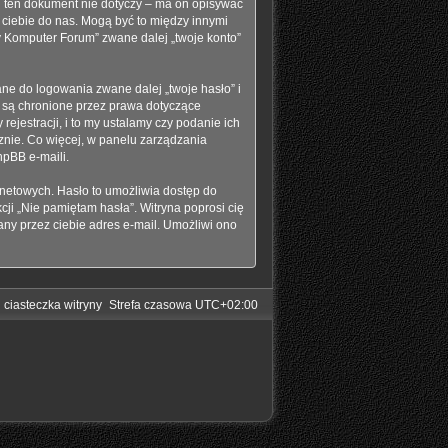
 ten dokument nie dotyczy – ma on opisywać
 ciebie do nas. Mogą być to między innymi
y Komputer Forum” zwane dalej „twoje konto”
ne do logowania zwane dalej „twoje hasło” i
” są chronione przez prawa dotyczące
jestracji, i to my ustalamy czy podanie ich
znie. Co więcej, w panelu zarządzania
pBB e-maili.
rnetowych. Hasło to umożliwia dostęp do
nkcji „Nie pamiętam hasła”. Witryna poprosi cię
ny przez ciebie adres e-mail. Umożliwi ono
 ciasteczka witryny
Strefa czasowa
UTC+02:00