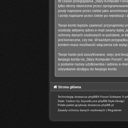
W czasie przeglądania „Stary Komputer Foru
tylko strony stworzone przez oprogramowanie
posty napisane przez ciebie jako anonimowy
i posty napisane przez ciebie po rejestracji 
Twoje konto będzie zawierać przynajmniej un
osobisty aktywny adres e-mail zwany dalej „
ochrony danych osobowych w państwie, w któr
jest konieczne, czy nie. W każdym przypadku
kontem masz możliwość włączenia lub wyłąc
Twoje hasło jest zaszyfrowane, więc jest be
twojego konta na „Stary Komputer Forum”, w
o podanie nazwy użytkownika i adresu e-mai
odzyskanie dostępu do twojego konta.
Strona główna
Technologię dostarcza
phpBB
® Forum Software © p
Style: Carbon by Joyce&Luna
phpBB-Style-Design
Polski pakiet językowy dostarcza
phpBB.pl
Zasady ochrony danych osobowych
|
Regulamin