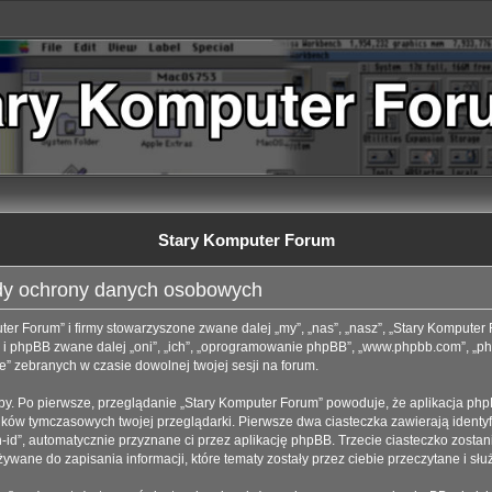
Stary Komputer Forum
dy ochrony danych osobowych
uter Forum” i firmy stowarzyszone zwane dalej „my”, „nas”, „nasz”, „Stary Komputer
” i phpBB zwane dalej „oni”, „ich”, „oprogramowanie phpBB”, „www.phpbb.com”, „ph
ie” zebranych w czasie dowolnej twojej sesji na forum.
by. Po pierwsze, przeglądanie „Stary Komputer Forum” powoduje, że aplikacja phpB
ików tymczasowych twojej przeglądarki. Pierwsze dwa ciasteczka zawierają identyfi
-id”, automatycznie przyznane ci przez aplikację phpBB. Trzecie ciasteczko zostan
wane do zapisania informacji, które tematy zostały przez ciebie przeczytane i służ