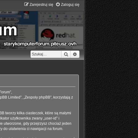
Zarejestruj się
Zaloguj się
Szukaj
Wyszukiwanie zaawansowane
 Forum”,
pBB Limited”, „Zespoły phpBB”, korzystają z
B tworzy kilka ciasteczek, które są małymi
kator użytkownika zwany „user-id” i
ie utworzone, gdy przejrzysz chociaż jeden
y do ułatwienia ci nawigacji na forum.