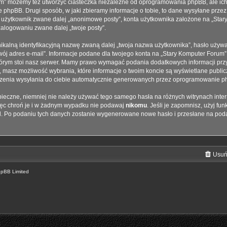
m” możemy też utworzyć ciasteczka niezależne od oprogramowania phpBB, ale ich
 phpBB. Drugi sposób, w jaki zbieramy informacje o tobie, to dane wysyłane przez
 użytkownik zwane dalej „anonimowe posty”, konta użytkownika założone na „Star
i zalogowaniu zwane dalej „twoje posty”.
ikalną identyfikacyjną nazwę zwaną dalej „twoja nazwa użytkownika”, hasło używa
twój adres e-mail”. Informacje podane dla twojego konta na „Stary Komputer Forum
ym stoi nasz serwer. Mamy prawo wymagać podania dodatkowych informacji przy re
, masz możliwość wybrania, które informacje o twoim koncie są wyświetlane public
zenia wysyłania do ciebie automatycznie generowanych przez oprogramowanie ph
zpieczne, niemniej nie należy używać tego samego hasła na różnych witrynach inte
ięc chroń je i w żadnym wypadku nie podawaj
nikomu
. Jeśli je zapomnisz, użyj fu
l. Po podaniu tych danych zostanie wygenerowane nowe hasło i przesłane na poda
Usuń
hpBB Limited