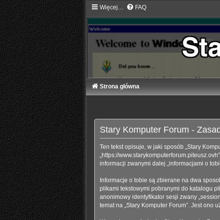
Więcej…
FAQ
Strona główna
Stary Komputer Forum - Zasa
Ten tekst opisuje, w jaki sposób „Stary Komp
„https://www.starykomputerforum.piteusz.ovh
informacji zwanymi dalej „informacjami o tob
Informacje o tobie są zbierane na dwa sposo
plikami tekstowymi pobranymi do katalogu pl
anonimowy identyfikator sesji zwany „session
temat na „Stary Komputer Forum”. Jest ono uży