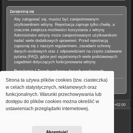
Zarejestruj się
Aby zalogować się, musisz być zarejestrowanym
użytkownikiem witryny. Rejestracja zajmuje tylko chwilę, a
znacznie zwiększa możliwości korzystania z witryny.
Administrator witryny może zarejestrowanym użytkownikom
nadać wiele dodatkowych uprawnień. Przed rejestracją
zapoznaj się z naszym regulaminem, zasadami ochrony
danych osobowych oraz z odpowiedziami na często zadawane
pytania (FAQ), gdzie jest wyjaśnionych wiele podstawowych
zagadnień dotyczących funkcjonowania witryny.
Regulamin
|
Zasady ochrony danych osobowych
Strona ta używa plików cookies (tzw. ciasteczka)
Zarejestruj się
w celach statystycznych, reklamowych oraz
funkcjonalnych. Warunki przechowywania lub
dostępu do plików cookies można określić w
Strona główna
Strefa czasowa
UTC+02:00
ustawieniach przeglądarki internetowej.
Technologię dostarcza
phpBB
® Forum Software © phpBB Limited
Dowiedz się więcej
Style: Carbon by Joyce&Luna
phpBB-Style-Design
Polski pakiet językowy dostarcza
phpBB.pl
Zasady ochrony danych osobowych
|
Regulamin
Akceptuję!