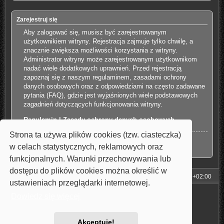
Zarejestruj się
Aby zalogować się, musisz być zarejestrowanym
użytkownikiem witryny. Rejestracja zajmuje tylko chwilę, a
znacznie zwiększa możliwości korzystania z witryny.
Administrator witryny może zarejestrowanym użytkownikom
nadać wiele dodatkowych uprawnień. Przed rejestracją
zapoznaj się z naszym regulaminem, zasadami ochrony
danych osobowych oraz z odpowiedziami na często zadawane
pytania (FAQ), gdzie jest wyjaśnionych wiele podstawowych
zagadnień dotyczących funkcjonowania witryny.
Regulamin
|
Zasady ochrony danych osobowych
Strona ta używa plików cookies (tzw. ciasteczka)
Zarejestruj się
w celach statystycznych, reklamowych oraz
funkcjonalnych. Warunki przechowywania lub
dostępu do plików cookies można określić w
Strona główna
Strefa czasowa
UTC+02:00
ustawieniach przeglądarki internetowej.
Technologię dostarcza
phpBB
® Forum Software © phpBB Limited
Dowiedz się więcej
Style: Carbon by Joyce&Luna
phpBB-Style-Design
Polski pakiet językowy dostarcza
phpBB.pl
Zasady ochrony danych osobowych
|
Regulamin
Akceptuję!