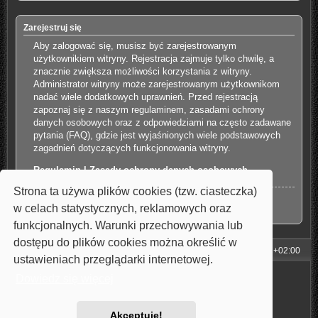
Zarejestruj się
Aby zalogować się, musisz być zarejestrowanym
użytkownikiem witryny. Rejestracja zajmuje tylko chwilę, a
znacznie zwiększa możliwości korzystania z witryny.
Administrator witryny może zarejestrowanym użytkownikom
nadać wiele dodatkowych uprawnień. Przed rejestracją
zapoznaj się z naszym regulaminem, zasadami ochrony
danych osobowych oraz z odpowiedziami na często zadawane
pytania (FAQ), gdzie jest wyjaśnionych wiele podstawowych
zagadnień dotyczących funkcjonowania witryny.
Regulamin
|
Zasady ochrony danych osobowych
Strona ta używa plików cookies (tzw. ciasteczka)
Zarejestruj się
w celach statystycznych, reklamowych oraz
funkcjonalnych. Warunki przechowywania lub
dostępu do plików cookies można określić w
Strona główna
Strefa czasowa
UTC+02:00
ustawieniach przeglądarki internetowej.
Technologię dostarcza
phpBB
® Forum Software © phpBB Limited
Dowiedz się więcej
Style: Carbon by Joyce&Luna
phpBB-Style-Design
Polski pakiet językowy dostarcza
phpBB.pl
Zasady ochrony danych osobowych
|
Regulamin
Akceptuję!