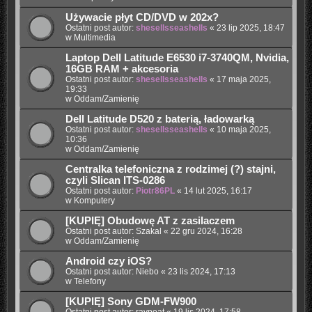
Używacie płyt CD/DVD w 202x?
Ostatni post autor:
shesellsseashells
«
23 lip 2025, 18:47
w
Multimedia
Laptop Dell Latitude E6530 i7-3740QM, Nvidia,
16GB RAM + akcesoria
Ostatni post autor:
shesellsseashells
«
17 maja 2025,
19:33
w
Oddam/Zamienię
Dell Latitude D520 z baterią, ładowarką
Ostatni post autor:
shesellsseashells
«
10 maja 2025,
10:36
w
Oddam/Zamienię
Centralka telefoniczna z rodzimej (?) stajni,
czyli Slican ITS-0286
Ostatni post autor:
Piotr86PL
«
14 lut 2025, 16:17
w
Komputery
[KUPIĘ] Obudowę AT z zasilaczem
Ostatni post autor:
Szakal
«
22 gru 2024, 16:28
w
Oddam/Zamienię
Android czy iOS?
Ostatni post autor:
Niebo
«
23 lis 2024, 17:13
w
Telefony
[KUPIĘ] Sony GDM-FW900
Ostatni post autor:
raypeat
«
19 lis 2024, 17:58