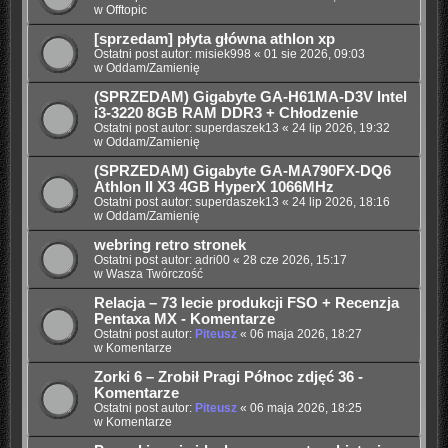
w
Offtopic
[sprzedam] płyta główna athlon xp
Ostatni post autor:
misiek998
«
01 sie 2026, 09:03
w
Oddam/Zamienię
(SPRZEDAM) Gigabyte GA-H61MA-D3V Intel
i3-3220 8GB RAM DDR3 + Chłodzenie
Ostatni post autor:
superdaszek13
«
24 lip 2026, 19:32
w
Oddam/Zamienię
(SPRZEDAM) Gigabyte GA-MA790FX-DQ6
Athlon II X3 4GB HyperX 1066MHz
Ostatni post autor:
superdaszek13
«
24 lip 2026, 18:16
w
Oddam/Zamienię
webring retro stronek
Ostatni post autor:
adri00
«
28 cze 2026, 15:17
w
Wasza Twórczość
Relacja – 73 lecie produkcji FSO + Recenzja
Pentaxa MX - Komentarze
Ostatni post autor:
Piteusz
«
06 maja 2026, 18:27
w
Komentarze
Zorki 6 – Zrobił Pragi Północ zdjęć 36 -
Komentarze
Ostatni post autor:
Piteusz
«
06 maja 2026, 18:25
w
Komentarze