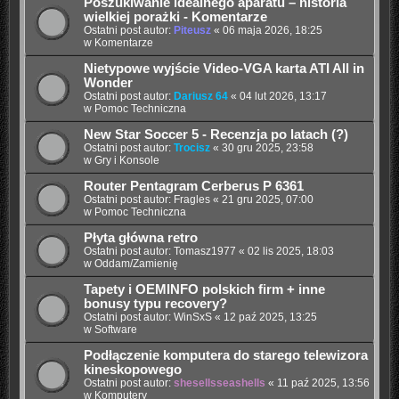
Poszukiwanie idealnego aparatu – historia
wielkiej porażki - Komentarze
Ostatni post autor:
Piteusz
«
06 maja 2026, 18:25
w
Komentarze
Nietypowe wyjście Video-VGA karta ATI All in
Wonder
Ostatni post autor:
Dariusz 64
«
04 lut 2026, 13:17
w
Pomoc Techniczna
New Star Soccer 5 - Recenzja po latach (?)
Ostatni post autor:
Trocisz
«
30 gru 2025, 23:58
w
Gry i Konsole
Router Pentagram Cerberus P 6361
Ostatni post autor:
Fragles
«
21 gru 2025, 07:00
w
Pomoc Techniczna
Płyta główna retro
Ostatni post autor:
Tomasz1977
«
02 lis 2025, 18:03
w
Oddam/Zamienię
Tapety i OEMINFO polskich firm + inne
bonusy typu recovery?
Ostatni post autor:
WinSxS
«
12 paź 2025, 13:25
w
Software
Podłączenie komputera do starego telewizora
kineskopowego
Ostatni post autor:
shesellsseashells
«
11 paź 2025, 13:56
w
Komputery