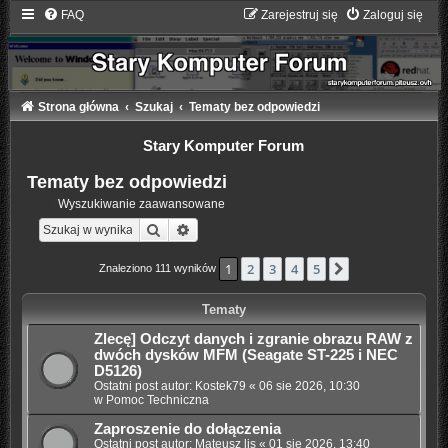
FAQ
Zarejestruj się
Zaloguj się
Strona główna
Szukaj
Tematy bez odpowiedzi
Stary Komputer Forum
Tematy bez odpowiedzi
Wyszukiwanie zaawansowane
Szukaj
Wyszukiwanie zaawansowane
1
2
3
4
5
Następna
Znaleziono 111 wyników
Tematy
Zlecę] Odczyt danych i zgranie obrazu RAW z
dwóch dysków MFM (Seagate ST-225 i NEC
D5126)
Ostatni post autor:
Kostek79
«
06 sie 2026, 10:30
w
Pomoc Techniczna
Zaproszenie do dołączenia
Ostatni post autor:
Mateusz lis
«
01 sie 2026, 13:40