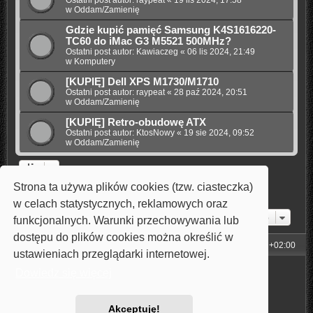
w
Oddam/Zamienię
Gdzie kupić pamięć Samsung K4S1616220-
TC60 do iMac G3 M5521 500MHz?
Ostatni post autor:
Kawiaczeg
«
06 lis 2024, 21:49
w
Komputery
[KUPIĘ] Dell XPS M1730/M1710
Ostatni post autor:
raypeat
«
28 paź 2024, 20:51
w
Oddam/Zamienię
[KUPIĘ] Retro-obudowę ATX
Ostatni post autor:
KtosNowy
«
19 sie 2024, 09:52
w
Oddam/Zamienię
Strona ta używa plików cookies (tzw. ciasteczka)
1
2
3
4
5
Następna
Znaleziono 111 wyników
w celach statystycznych, reklamowych oraz
Przejdź do
funkcjonalnych. Warunki przechowywania lub
dostępu do plików cookies można określić w
Strona główna
Strefa czasowa
UTC+02:00
ustawieniach przeglądarki internetowej.
Technologię dostarcza
phpBB
® Forum Software © phpBB Limited
Dowiedz się więcej
Style: Carbon by Joyce&Luna
phpBB-Style-Design
Polski pakiet językowy dostarcza
phpBB.pl
Zasady ochrony danych osobowych
|
Regulamin
Akceptuję!