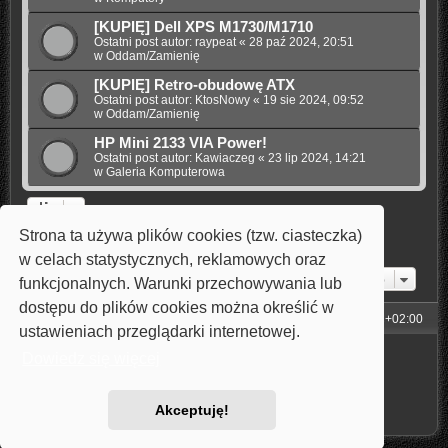
[KUPIĘ] Dell XPS M1730/M1710
Ostatni post autor:
raypeat
«
28 paź 2024, 20:51
w
Oddam/Zamienię
[KUPIĘ] Retro-obudowę ATX
Ostatni post autor:
KtosNowy
«
19 sie 2024, 09:52
w
Oddam/Zamienię
HP Mini 2133 VIA Power!
Ostatni post autor:
Kawiaczeg
«
23 lip 2024, 14:21
w
Galeria Komputerowa
Strona ta używa plików cookies (tzw. ciasteczka)
1
2
3
4
5
Następna
Znaleziono 110 wyników
w celach statystycznych, reklamowych oraz
Przejdź do
funkcjonalnych. Warunki przechowywania lub
dostępu do plików cookies można określić w
Strona główna
Strefa czasowa
UTC+02:00
ustawieniach przeglądarki internetowej.
Technologię dostarcza
phpBB
® Forum Software © phpBB Limited
Dowiedz się więcej
Style: Carbon by Joyce&Luna
phpBB-Style-Design
Polski pakiet językowy dostarcza
phpBB.pl
Zasady ochrony danych osobowych
|
Regulamin
Akceptuję!