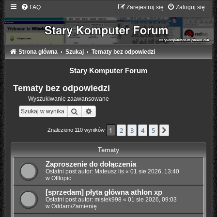
FAQ
Zarejestruj się
Zaloguj się
Strona główna
Szukaj
Tematy bez odpowiedzi
Stary Komputer Forum
Tematy bez odpowiedzi
Wyszukiwanie zaawansowane
Szukaj
Wyszukiwanie zaawansowane
1
2
3
4
5
Następna
Znaleziono 110 wyników
Tematy
Zaproszenie do dołączenia
Ostatni post autor:
Mateusz lis
«
01 sie 2026, 13:40
w
Offtopic
[sprzedam] płyta główna athlon xp
Ostatni post autor:
misiek998
«
01 sie 2026, 09:03
w
Oddam/Zamienię