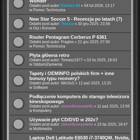
Wonder
Ostatni post autor:
Dariusz 64
«
04 lut 2026, 13:17
w
Pomoc Techniczna
New Star Soccer 5 - Recenzja po latach (?)
Ostatni post autor:
Trocisz
«
30 gru 2025, 23:58
w
Gry i Konsole
Router Pentagram Cerberus P 6361
Ostatni post autor:
Fragles
«
21 gru 2025, 07:00
w
Pomoc Techniczna
Płyta główna retro
Ostatni post autor:
Tomasz1977
«
02 lis 2025, 18:03
w
Oddam/Zamienię
Tapety i OEMINFO polskich firm + inne
bonusy typu recovery?
Ostatni post autor:
WinSxS
«
12 paź 2025, 13:25
w
Software
Podłączenie komputera do starego telewizora
kineskopowego
Ostatni post autor:
shesellsseashells
«
11 paź 2025, 13:56
w
Komputery
Używacie płyt CD/DVD w 202x?
Ostatni post autor:
shesellsseashells
«
23 lip 2025, 18:47
w
Multimedia
Laptop Dell Latitude E6530 i7-3740QM, Nvidia,