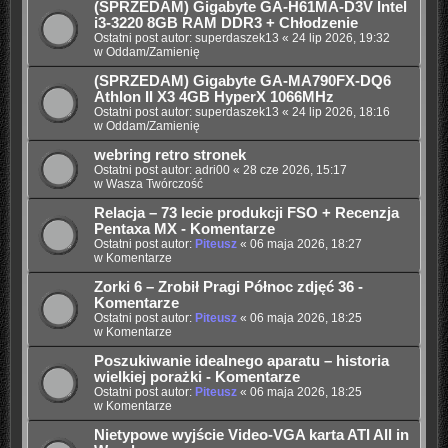
(SPRZEDAM) Gigabyte GA-H61MA-D3V Intel
i3-3220 8GB RAM DDR3 + Chłodzenie
Ostatni post autor:
superdaszek13
«
24 lip 2026, 19:32
w
Oddam/Zamienię
(SPRZEDAM) Gigabyte GA-MA790FX-DQ6
Athlon II X3 4GB HyperX 1066MHz
Ostatni post autor:
superdaszek13
«
24 lip 2026, 18:16
w
Oddam/Zamienię
webring retro stronek
Ostatni post autor:
adri00
«
28 cze 2026, 15:17
w
Wasza Twórczość
Relacja – 73 lecie produkcji FSO + Recenzja
Pentaxa MX - Komentarze
Ostatni post autor:
Piteusz
«
06 maja 2026, 18:27
w
Komentarze
Zorki 6 – Zrobił Pragi Północ zdjęć 36 -
Komentarze
Ostatni post autor:
Piteusz
«
06 maja 2026, 18:25
w
Komentarze
Poszukiwanie idealnego aparatu – historia
wielkiej porażki - Komentarze
Ostatni post autor:
Piteusz
«
06 maja 2026, 18:25
w
Komentarze
Nietypowe wyjście Video-VGA karta ATI All in