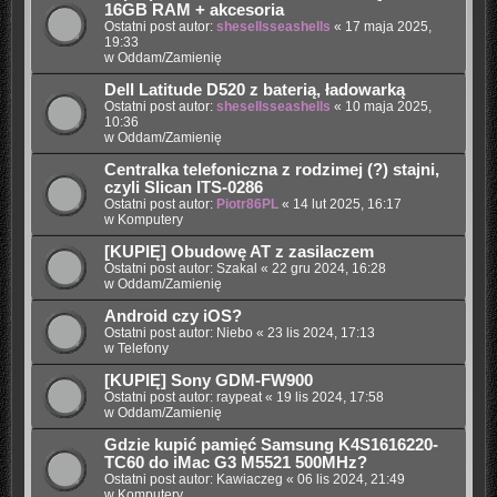
16GB RAM + akcesoria
Ostatni post autor:
shesellsseashells
«
17 maja 2025,
19:33
w
Oddam/Zamienię
Dell Latitude D520 z baterią, ładowarką
Ostatni post autor:
shesellsseashells
«
10 maja 2025,
10:36
w
Oddam/Zamienię
Centralka telefoniczna z rodzimej (?) stajni,
czyli Slican ITS-0286
Ostatni post autor:
Piotr86PL
«
14 lut 2025, 16:17
w
Komputery
[KUPIĘ] Obudowę AT z zasilaczem
Ostatni post autor:
Szakal
«
22 gru 2024, 16:28
w
Oddam/Zamienię
Android czy iOS?
Ostatni post autor:
Niebo
«
23 lis 2024, 17:13
w
Telefony
[KUPIĘ] Sony GDM-FW900
Ostatni post autor:
raypeat
«
19 lis 2024, 17:58
w
Oddam/Zamienię
Gdzie kupić pamięć Samsung K4S1616220-
TC60 do iMac G3 M5521 500MHz?
Ostatni post autor:
Kawiaczeg
«
06 lis 2024, 21:49
w
Komputery