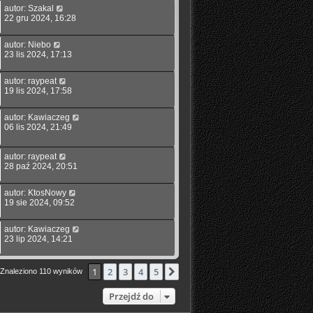
autor:
Szakal
22 gru 2024, 16:28
autor:
Niebo
23 lis 2024, 17:13
autor:
raypeat
19 lis 2024, 17:58
autor:
Kawiaczeg
06 lis 2024, 21:49
autor:
raypeat
28 paź 2024, 20:51
autor:
KtosNowy
19 sie 2024, 09:52
autor:
Kawiaczeg
23 lip 2024, 14:21
1
2
3
4
5
Następna
Znaleziono 110 wyników
Przejdź do