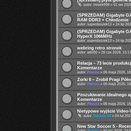
[sprzedam] płyta główna a
autor:
misiek998
»
01 sie 202
(SPRZEDAM) Gigabyte GA
RAM DDR3 + Chłodzenie
autor:
superdaszek13
»
24 lip 20
(SPRZEDAM) Gigabyte GA
HyperX 1066MHz
autor:
superdaszek13
»
24 lip 20
webring retro stronek
autor:
adri00
»
28 cze 2026, 15:1
Relacja – 73 lecie produk
Komentarze
autor:
Piteusz
»
06 maja 2026, 18
Zorki 6 – Zrobił Pragi Pół
autor:
Piteusz
»
06 maja 2026, 18
Poszukiwanie idealnego apa
Komentarze
autor:
Piteusz
»
06 maja 2026, 18
Nietypowe wyjście Video-V
autor:
Dariusz 64
»
04 lut 202
New Star Soccer 5 - Recenz
autor:
Trocisz
»
30 gru 2025, 23: