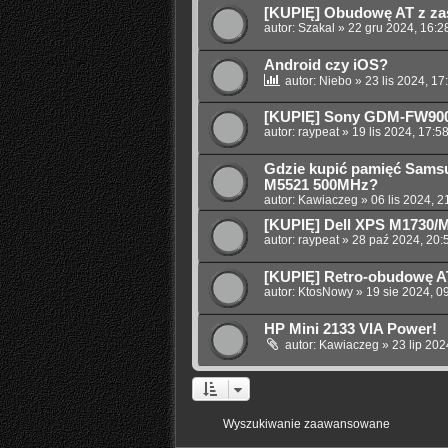
[KUPIĘ] Obudowę AT z za
autor:
Szakal
»
22 gru 2024, 16:2
Android czy iOS?
autor:
Niebo
»
23 lis 2024, 17
[KUPIĘ] Sony GDM-FW90
autor:
raypeat
»
19 lis 2024, 17:5
Gdzie kupić pamięć Sams
M5521 500MHz?
autor:
Kawiaczeg
»
06 lis 2024, 2
[KUPIĘ] Dell XPS M1730/
autor:
raypeat
»
28 paź 2024, 20:
[KUPIĘ] Retro-obudowę 
autor:
KtosNowy
»
19 sie 2024, 0
HP Mini 2133 VIA Power!
autor:
Kawiaczeg
»
23 lip 202
Wyszukiwanie zaawansowane