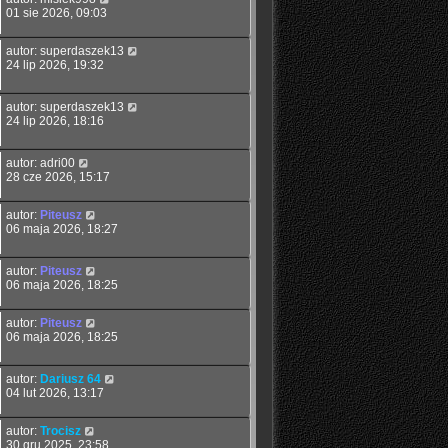
01 sie 2026, 09:03
autor:
superdaszek13
24 lip 2026, 19:32
autor:
superdaszek13
24 lip 2026, 18:16
autor:
adri00
28 cze 2026, 15:17
autor:
Piteusz
06 maja 2026, 18:27
autor:
Piteusz
06 maja 2026, 18:25
autor:
Piteusz
06 maja 2026, 18:25
autor:
Dariusz 64
04 lut 2026, 13:17
autor:
Trocisz
30 gru 2025, 23:58