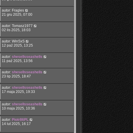
autor:
Fragles
21 gru 2025, 07:00
autor:
Tomasz1977
02 lis 2025, 18:03
autor:
WinSxS
12 paź 2025, 13:25
autor:
shesellsseashells
11 paź 2025, 13:56
autor:
shesellsseashells
23 lip 2025, 18:47
autor:
shesellsseashells
17 maja 2025, 19:33
autor:
shesellsseashells
10 maja 2025, 10:36
autor:
Piotr86PL
14 lut 2025, 16:17