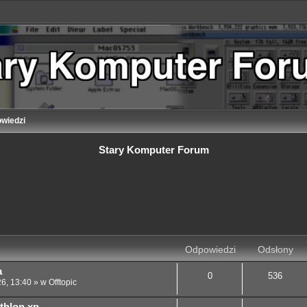
wiedzi
Stary Komputer Forum
 zaawansowane
Odpowiedzi
Odsłony
a
0
536
26, 13:40
» w
Offtopic