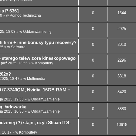
us P 6361
0
1644
00
» w
Pomoc Techniczna
0
2925
025, 18:03
» w
Oddam/Zamienię
h firm + inne bonusy typu recovery?
0
2010
25
» w
Software
 starego telewizora kineskopowego
0
2296
 paź 2025, 13:56
» w
Komputery
202x?
0
3318
 2025, 18:47
» w
Multimedia
30 i7-3740QM, Nvidia, 16GB RAM +
0
8420
ja 2025, 19:33
» w
Oddam/Zamienię
ią, ładowarką
0
8880
ja 2025, 10:36
» w
Oddam/Zamienię
dzimej (?) stajni, czyli Slican ITS-
0
10618
, 16:17
» w
Komputery