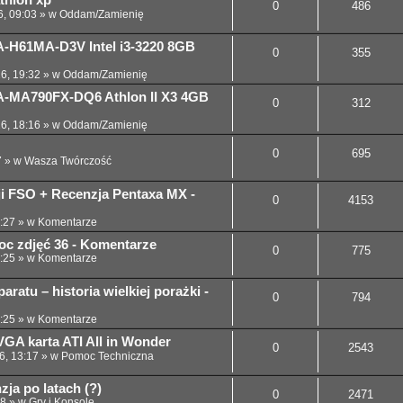
thlon xp
0
486
6, 09:03
» w
Oddam/Zamienię
-H61MA-D3V Intel i3-3220 8GB
0
355
26, 19:32
» w
Oddam/Zamienię
-MA790FX-DQ6 Athlon II X3 4GB
0
312
26, 18:16
» w
Oddam/Zamienię
0
695
7
» w
Wasza Twórczość
cji FSO + Recenzja Pentaxa MX -
0
4153
:27
» w
Komentarze
noc zdjęć 36 - Komentarze
0
775
:25
» w
Komentarze
ratu – historia wielkiej porażki -
0
794
:25
» w
Komentarze
GA karta ATI All in Wonder
0
2543
6, 13:17
» w
Pomoc Techniczna
ja po latach (?)
0
2471
58
» w
Gry i Konsole