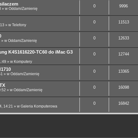
silaczem
0
9996
8
» w
Oddam/Zamienię
0
11513
:13
» w
Telefony
0
0
12633
8
» w
Oddam/Zamienię
ung K4S1616220-TC60 do iMac G3
0
12744
1:49
» w
Komputery
M1710
0
13365
51
» w
Oddam/Zamienię
ATX
0
16098
9:52
» w
Oddam/Zamienię
0
16842
4, 14:21
» w
Galeria Komputerowa