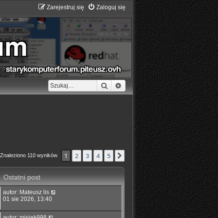
Zarejestruj się
Zaloguj się
Szukaj
Wyszukiwanie zaawansowane
1
2
3
4
5
Następna
Znaleziono 110 wyników
Ostatni post
autor:
Mateusz lis
01 sie 2026, 13:40
autor:
misiek998