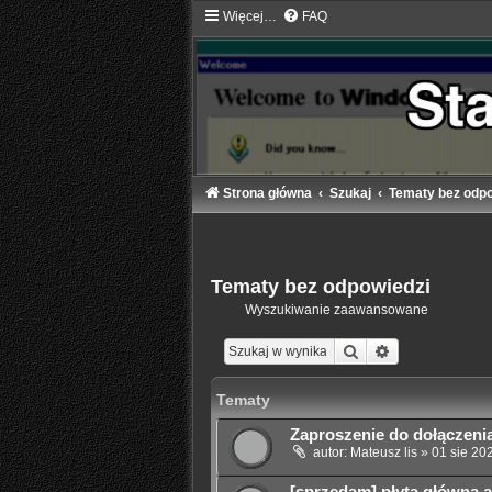
Więcej…
FAQ
Strona główna
Szukaj
Tematy bez odpo
Tematy bez odpowiedzi
Wyszukiwanie zaawansowane
Szukaj
Wyszukiwanie
Tematy
Zaproszenie do dołączeni
autor:
Mateusz lis
»
01 sie 20