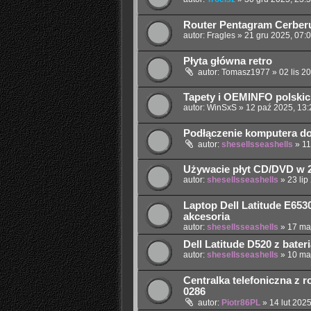
Router Pentagram Cerber
autor:
Fragles
»
21 gru 2025, 07:
Płyta główna retro
autor:
Tomasz1977
»
02 lis 2
Tapety i OEMINFO polskic
autor:
WinSxS
»
12 paź 2025, 13:
Podłączenie komputera do
autor:
shesellsseashells
»
11
Używacie płyt CD/DVD w 
autor:
shesellsseashells
»
23 lip
Laptop Dell Latitude E65
akcesoria
autor:
shesellsseashells
»
17 ma
Dell Latitude D520 z bater
autor:
shesellsseashells
»
10 ma
Centralka telefoniczna z ro
0286
autor:
Piotr86PL
»
14 lut 2025