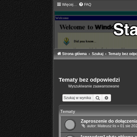
Więcej…
FAQ
Strona główna
Szukaj
Tematy bez odpo
Tematy bez odpowiedzi
Wyszukiwanie zaawansowane
Szukaj
Wyszukiwanie
Tematy
Zaproszenie do dołączeni
autor:
Mateusz lis
»
01 sie 20