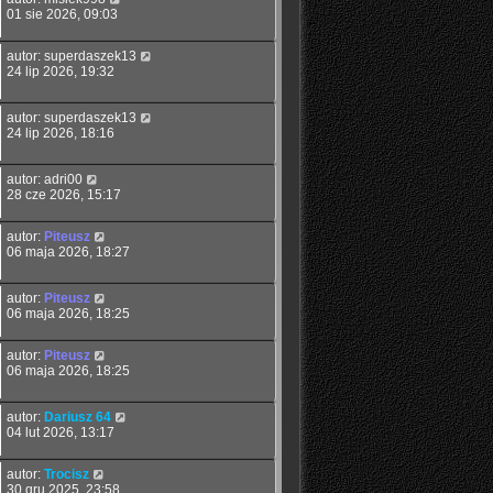
01 sie 2026, 09:03
autor:
superdaszek13
24 lip 2026, 19:32
autor:
superdaszek13
24 lip 2026, 18:16
autor:
adri00
28 cze 2026, 15:17
autor:
Piteusz
06 maja 2026, 18:27
autor:
Piteusz
06 maja 2026, 18:25
autor:
Piteusz
06 maja 2026, 18:25
autor:
Dariusz 64
04 lut 2026, 13:17
autor:
Trocisz
30 gru 2025, 23:58