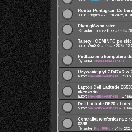
Router Pentagram Cerber
autor:
Fragles
»
21 gru 2025, 07:
Płyta główna retro
autor:
Tomasz1977
»
02 lis 2
Tapety i OEMINFO polskic
autor:
WinSxS
»
12 paź 2025, 13:
Podłączenie komputera do
autor:
shesellsseashells
»
11
Używacie płyt CD/DVD w 
autor:
shesellsseashells
»
23 lip
Laptop Dell Latitude E65
akcesoria
autor:
shesellsseashells
»
17 ma
Dell Latitude D520 z bater
autor:
shesellsseashells
»
10 ma
Centralka telefoniczna z ro
0286
autor:
Piotr86PL
»
14 lut 2025