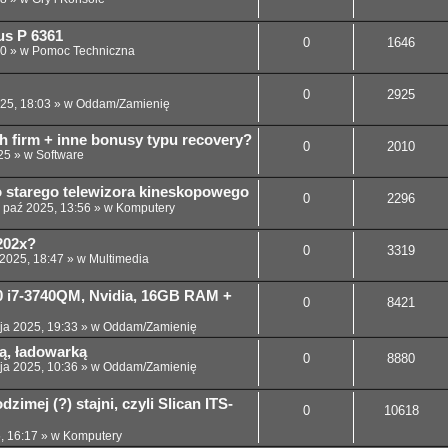
us P 6361
0
1646
00
» w
Pomoc Techniczna
0
2925
025, 18:03
» w
Oddam/Zamienię
h firm + inne bonusy typu recovery?
0
2010
25
» w
Software
 starego telewizora kineskopowego
0
2296
 paź 2025, 13:56
» w
Komputery
202x?
0
3319
 2025, 18:47
» w
Multimedia
30 i7-3740QM, Nvidia, 16GB RAM +
0
8421
ja 2025, 19:33
» w
Oddam/Zamienię
ią, ładowarką
0
8880
ja 2025, 10:36
» w
Oddam/Zamienię
dzimej (?) stajni, czyli Slican ITS-
0
10618
, 16:17
» w
Komputery