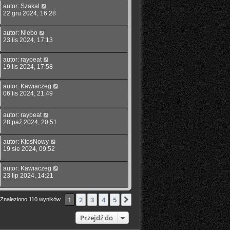
autor:
Szakal
22 gru 2024, 16:28
autor:
Niebo
23 lis 2024, 17:13
autor:
raypeat
19 lis 2024, 17:58
autor:
Kawiaczeg
06 lis 2024, 21:49
autor:
raypeat
28 paź 2024, 20:51
autor:
KtosNowy
19 sie 2024, 09:52
autor:
Kawiaczeg
23 lip 2024, 14:21
1
2
3
4
5
Następna
Znaleziono 110 wyników
Przejdź do