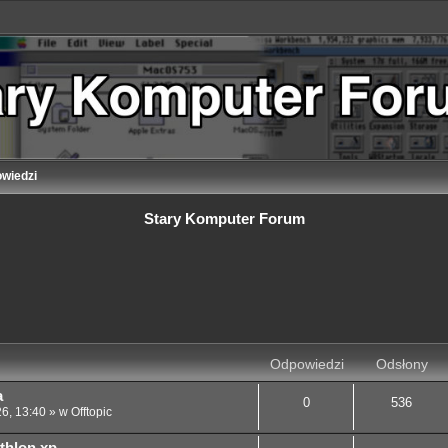
wiedzi
Stary Komputer Forum
 zaawansowane
Odpowiedzi
Odsłony
a
0
536
26, 13:40
» w
Offtopic