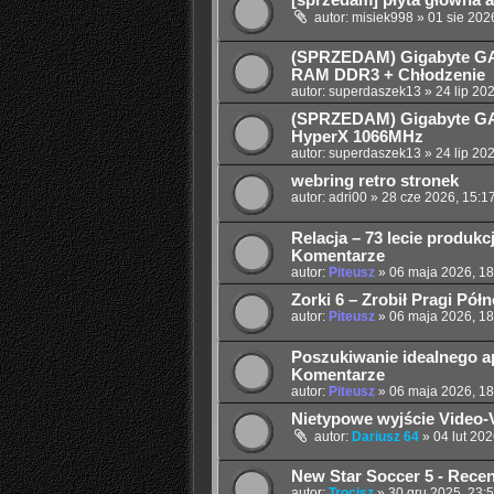
[sprzedam] płyta główna a
autor:
misiek998
»
01 sie 202
(SPRZEDAM) Gigabyte GA
RAM DDR3 + Chłodzenie
autor:
superdaszek13
»
24 lip 20
(SPRZEDAM) Gigabyte GA
HyperX 1066MHz
autor:
superdaszek13
»
24 lip 20
webring retro stronek
autor:
adri00
»
28 cze 2026, 15:1
Relacja – 73 lecie produk
Komentarze
autor:
Piteusz
»
06 maja 2026, 18
Zorki 6 – Zrobił Pragi Pół
autor:
Piteusz
»
06 maja 2026, 18
Poszukiwanie idealnego apa
Komentarze
autor:
Piteusz
»
06 maja 2026, 18
Nietypowe wyjście Video-V
autor:
Dariusz 64
»
04 lut 202
New Star Soccer 5 - Recenz
autor:
Trocisz
»
30 gru 2025, 23: