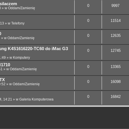
silaczem
0
9997
8
» w
Oddam/Zamienię
0
11514
:13
» w
Telefony
0
0
12635
8
» w
Oddam/Zamienię
ung K4S1616220-TC60 do iMac G3
0
12745
1:49
» w
Komputery
M1710
0
13365
51
» w
Oddam/Zamienię
ATX
0
16098
9:52
» w
Oddam/Zamienię
0
16842
4, 14:21
» w
Galeria Komputerowa