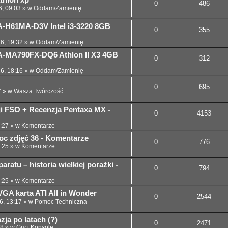
thlon xp
0
486
6, 09:03
» w
Oddam/Zamienię
-H61MA-D3V Intel i3-3220 8GB
0
355
26, 19:32
» w
Oddam/Zamienię
-MA790FX-DQ6 Athlon II X3 4GB
0
312
26, 18:16
» w
Oddam/Zamienię
0
695
7
» w
Wasza Twórczość
cji FSO + Recenzja Pentaxa MX -
0
4153
:27
» w
Komentarze
noc zdjęć 36 - Komentarze
0
776
:25
» w
Komentarze
ratu – historia wielkiej porażki -
0
794
:25
» w
Komentarze
GA karta ATI All in Wonder
0
2544
6, 13:17
» w
Pomoc Techniczna
ja po latach (?)
0
2471
58
» w
Gry i Konsole