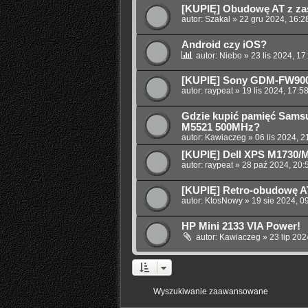
[KUPIĘ] Obudowę AT z za
autor:
Szakal
»
22 gru 2024, 16:2
Android czy iOS?
autor:
Niebo
»
23 lis 2024, 17
[KUPIĘ] Sony GDM-FW90
autor:
raypeat
»
19 lis 2024, 17:5
Gdzie kupić pamięć Sams
M5521 500MHz?
autor:
Kawiaczeg
»
06 lis 2024, 2
[KUPIĘ] Dell XPS M1730/
autor:
raypeat
»
28 paź 2024, 20:
[KUPIĘ] Retro-obudowę 
autor:
KtosNowy
»
19 sie 2024, 0
HP Mini 2133 VIA Power!
autor:
Kawiaczeg
»
23 lip 202
Wyszukiwanie zaawansowane