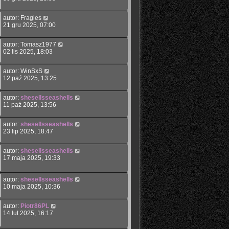
autor:
Fragles
21 gru 2025, 07:00
autor:
Tomasz1977
02 lis 2025, 18:03
autor:
WinSxS
12 paź 2025, 13:25
autor:
shesellsseashells
11 paź 2025, 13:56
autor:
shesellsseashells
23 lip 2025, 18:47
autor:
shesellsseashells
17 maja 2025, 19:33
autor:
shesellsseashells
10 maja 2025, 10:36
autor:
Piotr86PL
14 lut 2025, 16:17