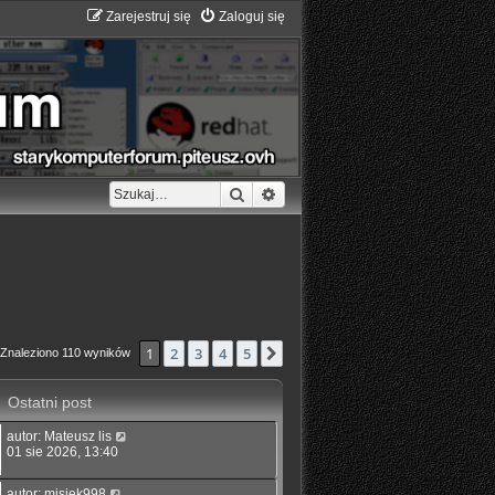
Zarejestruj się
Zaloguj się
Szukaj
Wyszukiwanie zaawansowane
1
2
3
4
5
Następna
Znaleziono 110 wyników
Ostatni post
autor:
Mateusz lis
01 sie 2026, 13:40
autor:
misiek998