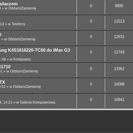
silaczem
0
9995
8
» w
Oddam/Zamienię
0
11513
:13
» w
Telefony
0
0
12631
8
» w
Oddam/Zamienię
ung K4S1616220-TC60 do iMac G3
0
12743
1:49
» w
Komputery
M1710
0
13362
51
» w
Oddam/Zamienię
ATX
0
16098
9:52
» w
Oddam/Zamienię
0
16841
4, 14:21
» w
Galeria Komputerowa