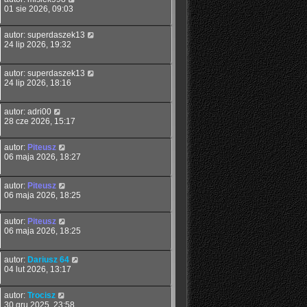
01 sie 2026, 09:03
autor:
superdaszek13
24 lip 2026, 19:32
autor:
superdaszek13
24 lip 2026, 18:16
autor:
adri00
28 cze 2026, 15:17
autor:
Piteusz
06 maja 2026, 18:27
autor:
Piteusz
06 maja 2026, 18:25
autor:
Piteusz
06 maja 2026, 18:25
autor:
Dariusz 64
04 lut 2026, 13:17
autor:
Trocisz
30 gru 2025, 23:58