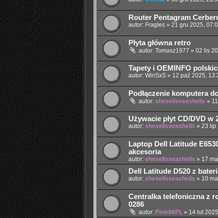
Router Pentagram Cerber
autor:
Fragles
»
21 gru 2025, 07:
Płyta główna retro
autor:
Tomasz1977
»
02 lis 2
Tapety i OEMINFO polskic
autor:
WinSxS
»
12 paź 2025, 13:
Podłączenie komputera do
autor:
shesellsseashells
»
11
Używacie płyt CD/DVD w 
autor:
shesellsseashells
»
23 lip
Laptop Dell Latitude E65
akcesoria
autor:
shesellsseashells
»
17 ma
Dell Latitude D520 z bater
autor:
shesellsseashells
»
10 ma
Centralka telefoniczna z ro
0286
autor:
Piotr86PL
»
14 lut 2025