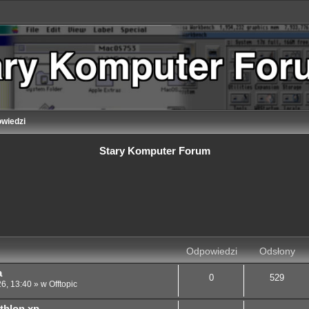
wiedzi
Stary Komputer Forum
 zaawansowane
Odpowiedzi
Odsłony
a
0
529
26, 13:40
» w
Offtopic