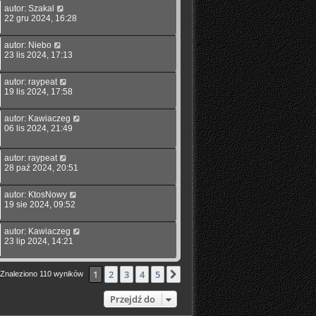
autor:
Szakal
22 gru 2024, 16:28
autor:
Niebo
23 lis 2024, 17:13
autor:
raypeat
19 lis 2024, 17:58
autor:
Kawiaczeg
06 lis 2024, 21:49
autor:
raypeat
28 paź 2024, 20:51
autor:
KtosNowy
19 sie 2024, 09:52
autor:
Kawiaczeg
23 lip 2024, 14:21
1
2
3
4
5
Następna
Znaleziono 110 wyników
Przejdź do