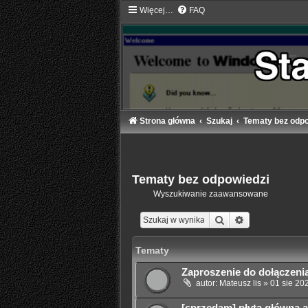
Więcej…
FAQ
Strona główna
Szukaj
Tematy bez odpo
Tematy bez odpowiedzi
Wyszukiwanie zaawansowane
Szukaj
Wyszukiwanie
Tematy
Zaproszenie do dołączeni
autor:
Mateusz lis
»
01 sie 20