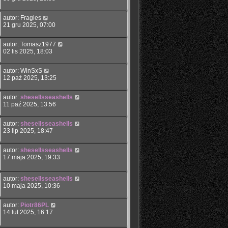
autor:
Fragles
21 gru 2025, 07:00
autor:
Tomasz1977
02 lis 2025, 18:03
autor:
WinSxS
12 paź 2025, 13:25
autor:
shesellsseashells
11 paź 2025, 13:56
autor:
shesellsseashells
23 lip 2025, 18:47
autor:
shesellsseashells
17 maja 2025, 19:33
autor:
shesellsseashells
10 maja 2025, 10:36
autor:
Piotr86PL
14 lut 2025, 16:17