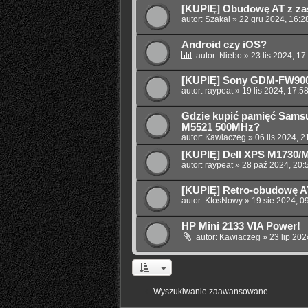
[KUPIĘ] Obudowę AT z za
autor:
Szakal
»
22 gru 2024, 16:2
Android czy iOS?
autor:
Niebo
»
23 lis 2024, 17
[KUPIĘ] Sony GDM-FW90
autor:
raypeat
»
19 lis 2024, 17:5
Gdzie kupić pamięć Sams
M5521 500MHz?
autor:
Kawiaczeg
»
06 lis 2024, 2
[KUPIĘ] Dell XPS M1730/
autor:
raypeat
»
28 paź 2024, 20:
[KUPIĘ] Retro-obudowę 
autor:
KtosNowy
»
19 sie 2024, 0
HP Mini 2133 VIA Power!
autor:
Kawiaczeg
»
23 lip 202
Wyszukiwanie zaawansowane