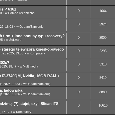
us P 6361
0
1644
00
» w
Pomoc Techniczna
0
2924
025, 18:03
» w
Oddam/Zamienię
h firm + inne bonusy typu recovery?
0
2009
25
» w
Software
 starego telewizora kineskopowego
0
2295
 paź 2025, 13:56
» w
Komputery
202x?
0
3318
 2025, 18:47
» w
Multimedia
30 i7-3740QM, Nvidia, 16GB RAM +
0
8419
ja 2025, 19:33
» w
Oddam/Zamienię
ią, ładowarką
0
8880
ja 2025, 10:36
» w
Oddam/Zamienię
dzimej (?) stajni, czyli Slican ITS-
0
10616
, 16:17
» w
Komputery