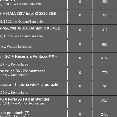
thlon xp
0
483
6, 09:03
» w
Oddam/Zamienię
-H61MA-D3V Intel i3-3220 8GB
0
354
26, 19:32
» w
Oddam/Zamienię
-MA790FX-DQ6 Athlon II X3 4GB
0
312
26, 18:16
» w
Oddam/Zamienię
0
693
7
» w
Wasza Twórczość
cji FSO + Recenzja Pentaxa MX -
0
4149
:27
» w
Komentarze
noc zdjęć 36 - Komentarze
0
775
:25
» w
Komentarze
ratu – historia wielkiej porażki -
0
794
:25
» w
Komentarze
GA karta ATI All in Wonder
0
2542
6, 13:17
» w
Pomoc Techniczna
ja po latach (?)
0
2468
58
» w
Gry i Konsole