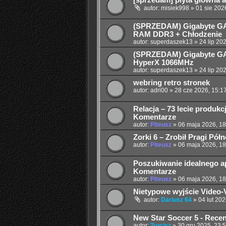
[sprzedam] płyta główna a
autor:
misiek998
»
01 sie 202
(SPRZEDAM) Gigabyte GA
RAM DDR3 + Chłodzenie
autor:
superdaszek13
»
24 lip 20
(SPRZEDAM) Gigabyte GA
HyperX 1066MHz
autor:
superdaszek13
»
24 lip 20
webring retro stronek
autor:
adri00
»
28 cze 2026, 15:1
Relacja – 73 lecie produk
Komentarze
autor:
Piteusz
»
06 maja 2026, 18
Zorki 6 – Zrobił Pragi Pół
autor:
Piteusz
»
06 maja 2026, 18
Poszukiwanie idealnego apa
Komentarze
autor:
Piteusz
»
06 maja 2026, 18
Nietypowe wyjście Video-V
autor:
Dariusz 64
»
04 lut 202
New Star Soccer 5 - Recenz
autor:
Trocisz
»
30 gru 2025, 23: