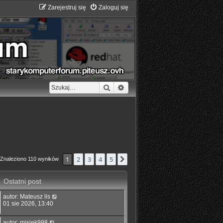
Zarejestruj się
Zaloguj się
Szukaj
Wyszukiwanie zaawansowane
1
2
3
4
5
Następna
Znaleziono 110 wyników
Ostatni post
autor:
Mateusz lis
01 sie 2026, 13:40
autor:
misiek998