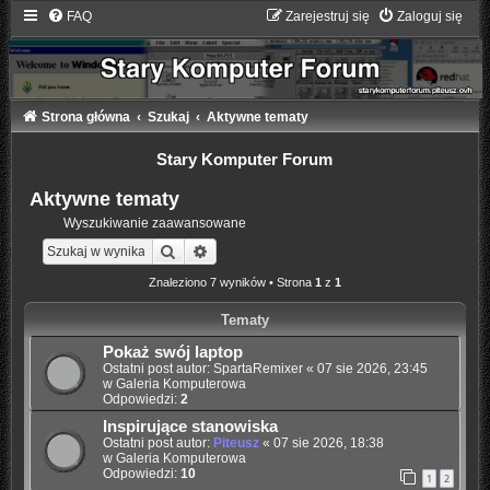
FAQ
Zarejestruj się
Zaloguj się
Strona główna
Szukaj
Aktywne tematy
Stary Komputer Forum
Aktywne tematy
Wyszukiwanie zaawansowane
Szukaj
Wyszukiwanie zaawansowane
Znaleziono 7 wyników • Strona
1
z
1
Tematy
Pokaż swój laptop
Ostatni post autor:
SpartaRemixer
«
07 sie 2026, 23:45
w
Galeria Komputerowa
Odpowiedzi:
2
Inspirujące stanowiska
Ostatni post autor:
Piteusz
«
07 sie 2026, 18:38
w
Galeria Komputerowa
Odpowiedzi:
10
1
2