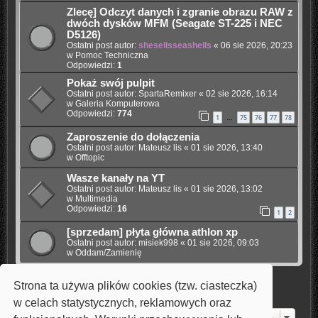
Zlecę] Odczyt danych i zgranie obrazu RAW z
dwóch dysków MFM (Seagate ST-225 i NEC
D5126)
Ostatni post autor:
shesellsseashells
«
06 sie 2026, 20:23
w
Pomoc Techniczna
Odpowiedzi:
1
Pokaż swój pulpit
Ostatni post autor:
SpartaRemixer
«
02 sie 2026, 16:14
w
Galeria Komputerowa
Odpowiedzi:
774
1
75
76
77
78
…
Zaproszenie do dołączenia
Ostatni post autor:
Mateusz lis
«
01 sie 2026, 13:40
w
Offtopic
Wasze kanały na YT
Ostatni post autor:
Mateusz lis
«
01 sie 2026, 13:02
w
Multimedia
Odpowiedzi:
16
1
2
[sprzedam] płyta główna athlon xp
Ostatni post autor:
misiek998
«
01 sie 2026, 09:03
w
Oddam/Zamienię
Strona ta używa plików cookies (tzw. ciasteczka)
Znaleziono 7 wyników • Strona
1
z
1
w celach statystycznych, reklamowych oraz
Przejdź do