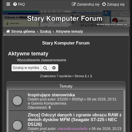
FAQ
Zarejestruj się
Zaloguj się
Strona główna
Szukaj
Aktywne tematy
Stary Komputer Forum
Aktywne tematy
Wyszukiwanie zaawansowane
Szukaj
Wyszukiwanie zaawansowane
Znaleziono 7 wyników • Strona
1
z
1
Tematy
Inspirujące stanowiska
Ostatni post autor:
E5200 + 9500gt
«
06 sie 2026, 20:51
w
Galeria Komputerowa
Odpowiedzi:
9
Zlecę] Odczyt danych i zgranie obrazu RAW z
dwóch dysków MFM (Seagate ST-225 i NEC
D5126)
Ostatni post autor:
shesellsseashells
«
06 sie 2026, 20:23