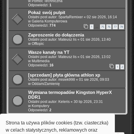
w
Pomoc Techniczna
Odpowiedzi:
1
Pokaż swój pulpit
Ostatni post autor:
SpartaRemixer
«
02 sie 2026, 16:14
w
Galeria Komputerowa
Odpowiedzi:
774
1
75
76
77
78
…
Zaproszenie do dołączenia
Ostatni post autor:
Mateusz lis
«
01 sie 2026, 13:40
w
Offtopic
Wasze kanały na YT
Ostatni post autor:
Mateusz lis
«
01 sie 2026, 13:02
w
Multimedia
Odpowiedzi:
16
1
2
[sprzedam] płyta główna athlon xp
Ostatni post autor:
misiek998
«
01 sie 2026, 09:03
w
Oddam/Zamienię
Wymiana termopadów Kingston HyperX
DDR1
Ostatni post autor:
Keleris
«
30 lip 2026, 23:31
w
Komputery
Odpowiedzi:
2
Strona ta używa plików cookies (tzw. ciasteczka)
Znaleziono 7 wyników • Strona
1
z
1
w celach statystycznych, reklamowych oraz