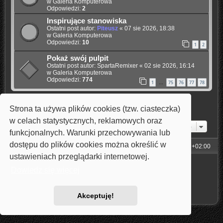
w
Galeria Komputerowa
Odpowiedzi:
2
Inspirujące stanowiska
Ostatni post autor:
Piteusz
«
07 sie 2026, 18:38
w
Galeria Komputerowa
Odpowiedzi:
10
1
2
Pokaż swój pulpit
Ostatni post autor:
SpartaRemixer
«
02 sie 2026, 16:14
w
Galeria Komputerowa
Odpowiedzi:
774
1
75
76
77
78
…
Strona ta używa plików cookies (tzw. ciasteczka)
Znaleziono 4 wyniki • Strona
1
z
1
w celach statystycznych, reklamowych oraz
Przejdź do
funkcjonalnych. Warunki przechowywania lub
dostępu do plików cookies można określić w
Strona główna
Strefa czasowa
UTC+02:00
ustawieniach przeglądarki internetowej.
Technologię dostarcza
phpBB
® Forum Software © phpBB Limited
Dowiedz się więcej
Style: Carbon by Joyce&Luna
phpBB-Style-Design
Polski pakiet językowy dostarcza
phpBB.pl
Zasady ochrony danych osobowych
|
Regulamin
Akceptuję!