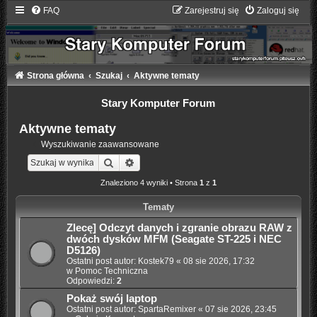
FAQ
Zarejestruj się
Zaloguj się
Strona główna
Szukaj
Aktywne tematy
Stary Komputer Forum
Aktywne tematy
Wyszukiwanie zaawansowane
Szukaj
Wyszukiwanie zaawansowane
Znaleziono 4 wyniki • Strona
1
z
1
Tematy
Zlecę] Odczyt danych i zgranie obrazu RAW z
dwóch dysków MFM (Seagate ST-225 i NEC
D5126)
Ostatni post autor:
Kostek79
«
08 sie 2026, 17:32
w
Pomoc Techniczna
Odpowiedzi:
2
Pokaż swój laptop
Ostatni post autor:
SpartaRemixer
«
07 sie 2026, 23:45