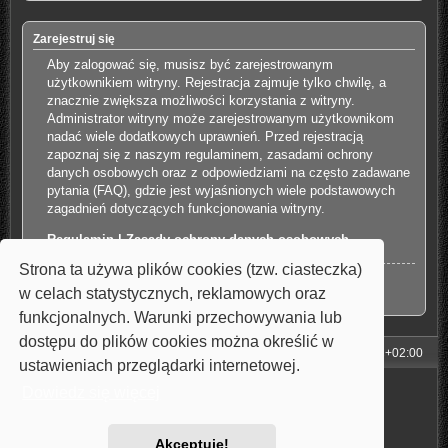
Zarejestruj się
Aby zalogować się, musisz być zarejestrowanym
użytkownikiem witryny. Rejestracja zajmuje tylko chwilę, a
znacznie zwiększa możliwości korzystania z witryny.
Administrator witryny może zarejestrowanym użytkownikom
nadać wiele dodatkowych uprawnień. Przed rejestracją
zapoznaj się z naszym regulaminem, zasadami ochrony
danych osobowych oraz z odpowiedziami na często zadawane
pytania (FAQ), gdzie jest wyjaśnionych wiele podstawowych
zagadnień dotyczących funkcjonowania witryny.
Regulamin
|
Zasady ochrony danych osobowych
Strona ta używa plików cookies (tzw. ciasteczka)
Zarejestruj się
w celach statystycznych, reklamowych oraz
funkcjonalnych. Warunki przechowywania lub
dostępu do plików cookies można określić w
Strona główna
Strefa czasowa
UTC+02:00
ustawieniach przeglądarki internetowej.
Technologię dostarcza
phpBB
® Forum Software © phpBB Limited
Dowiedz się więcej
Style: Carbon by Joyce&Luna
phpBB-Style-Design
Polski pakiet językowy dostarcza
phpBB.pl
Zasady ochrony danych osobowych
|
Regulamin
Akceptuję!