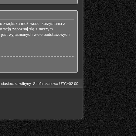
ie zwiększa możliwości korzystania z
stracją zapoznaj się z naszym
 jest wyjaśnionych wiele podstawowych
 ciasteczka witryny
Strefa czasowa
UTC+02:00