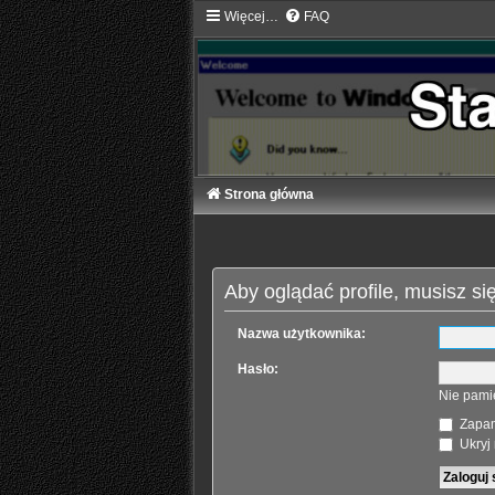
Więcej…
FAQ
Strona główna
Aby oglądać profile, musisz si
Nazwa użytkownika:
Hasło:
Nie pami
Zapam
Ukryj 