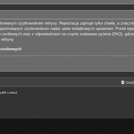
trowanym użytkownikiem witryny. Rejestracja zajmuje tylko chwilę, a znaczn
arejestrowanym użytkownikom nadać wiele dodatkowych uprawnień. Przed reje
 osobowych oraz z odpowiedziami na często zadawane pytania (FAQ), gdzie
witryny.
 osobowych
Usuń
hpBB Limited