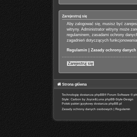
Zarejestruj się
Aby zalogować się, musisz być zarejes
witryny. Administrator witryny może z
regulaminem, zasadami ochrony danych
zagadnień dotyczących funkcjonowania 
Regulamin
|
Zasady ochrony danych
Zarejestruj się
Strona główna
Technologię dostarcza
phpBB
® Forum Software © p
Style: Carbon by Joyce&Luna
phpBB-Style-Design
Polski pakiet językowy dostarcza
phpBB.pl
Zasady ochrony danych osobowych
|
Regulamin