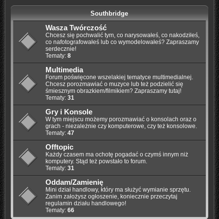
Southbridge
Wasza Twórczość
Chcesz się pochwalić tym, co narysowałeś, co nakodziłeś,
co nafotografowałeś lub co wymodelowałeś? Zapraszamy
serdecznie!
Tematy:
8
Multimedia
Forum poświęcone wszelakiej tematyce multimedialnej.
Chcesz porozmawiać o muzyce lub też podzielić się
śmiesznym obrazkiem/filmikiem? Zapraszamy tutaj!
Tematy:
31
Gry i Konsole
W tym miejscu możemy porozmawiać o konsolach oraz o
grach - niezależnie czy komputerowe, czy też konsolowe.
Tematy:
47
Offtopic
Każdy czasem ma ochotę pogadać o czymś innym niż
komputery. Stąd też powstało to forum.
Tematy:
31
Oddam/Zamienię
Mini dział handlowy, który ma służyć wymianie sprzętu.
Zanim założysz ogłoszenie, koniecznie przeczytaj
regulamin działu handlowego!
Tematy:
66