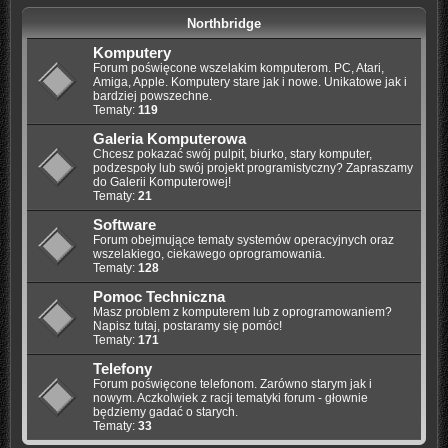
Northbridge
Komputery
Forum poświęcone wszelakim komputerom. PC, Atari,
Amiga, Apple. Komputery stare jak i nowe. Unikatowe jak i
bardziej powszechne.
Tematy:
119
Galeria Komputerowa
Chcesz pokazać swój pulpit, biurko, stary komputer,
podzespoły lub swój projekt programistyczny? Zapraszamy
do Galerii Komputerowej!
Tematy:
21
Software
Forum obejmujące tematy systemów operacyjnych oraz
wszelakiego, ciekawego oprogramowania.
Tematy:
128
Pomoc Techniczna
Masz problem z komputerem lub z oprogramowaniem?
Napisz tutaj, postaramy się pomóc!
Tematy:
171
Telefony
Forum poświęcone telefonom. Zarówno starym jak i
nowym. Aczkolwiek z racji tematyki forum - głownie
będziemy gadać o starych.
Tematy:
33