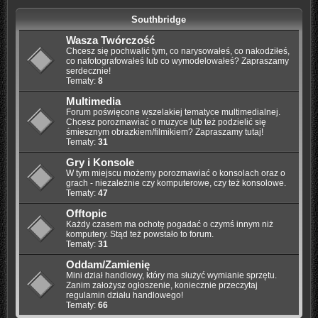
Southbridge
Wasza Twórczość
Chcesz się pochwalić tym, co narysowałeś, co nakodziłeś,
co nafotografowałeś lub co wymodelowałeś? Zapraszamy
serdecznie!
Tematy:
8
Multimedia
Forum poświęcone wszelakiej tematyce multimedialnej.
Chcesz porozmawiać o muzyce lub też podzielić się
śmiesznym obrazkiem/filmikiem? Zapraszamy tutaj!
Tematy:
31
Gry i Konsole
W tym miejscu możemy porozmawiać o konsolach oraz o
grach - niezależnie czy komputerowe, czy też konsolowe.
Tematy:
47
Offtopic
Każdy czasem ma ochotę pogadać o czymś innym niż
komputery. Stąd też powstało to forum.
Tematy:
31
Oddam/Zamienię
Mini dział handlowy, który ma służyć wymianie sprzętu.
Zanim założysz ogłoszenie, koniecznie przeczytaj
regulamin działu handlowego!
Tematy:
66