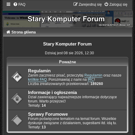
FAQ
Zarejestruj się
Zaloguj się
Strona główna
Stary Komputer Forum
Dzisiaj jest 08 sie 2026, 12:30
Poważne
Regulamin
Zanim zaczniesz pisać, przeczytaj
Regulamin
oraz nasze
krótkie FAQ
. Porozmawiaj z nami na
IRC
!
Liczba zrealizowanych przekierowań:
189260
Informacje i ogłoszenia
Dział zawierający najważniejsze informacje dotyczące
forum. Warto przejrzeć!
Tematy:
14
Sprawy Forumowe
Forum poświęcone tematom na temat forum. Wszelkie
dyskusje związane z działaniem, sugestiami itd. idą tu.
Tematy:
13