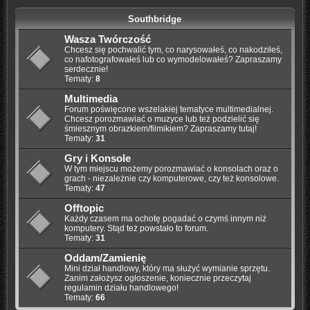
Southbridge
Wasza Twórczość
Chcesz się pochwalić tym, co narysowałeś, co nakodziłeś,
co nafotografowałeś lub co wymodelowałeś? Zapraszamy
serdecznie!
Tematy:
8
Multimedia
Forum poświęcone wszelakiej tematyce multimedialnej.
Chcesz porozmawiać o muzyce lub też podzielić się
śmiesznym obrazkiem/filmikiem? Zapraszamy tutaj!
Tematy:
31
Gry i Konsole
W tym miejscu możemy porozmawiać o konsolach oraz o
grach - niezależnie czy komputerowe, czy też konsolowe.
Tematy:
47
Offtopic
Każdy czasem ma ochotę pogadać o czymś innym niż
komputery. Stąd też powstało to forum.
Tematy:
31
Oddam/Zamienię
Mini dział handlowy, który ma służyć wymianie sprzętu.
Zanim założysz ogłoszenie, koniecznie przeczytaj
regulamin działu handlowego!
Tematy:
66