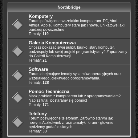
Northbridge
Komputery
Forum poświęcone wszelakim komputerom. PC, Atari,
Amiga, Apple. Komputery stare jak i nowe. Unikatowe jak i
bardziej powszechne.
Tematy:
119
Galeria Komputerowa
Chcesz pokazać swój pulpit, biurko, stary komputer,
podzespoły lub swój projekt programistyczny? Zapraszamy
do Galerii Komputerowej!
Tematy:
21
Software
Forum obejmujące tematy systemów operacyjnych oraz
wszelakiego, ciekawego oprogramowania.
Tematy:
128
Pomoc Techniczna
Masz problem z komputerem lub z oprogramowaniem?
Napisz tutaj, postaramy się pomóc!
Tematy:
171
Telefony
Forum poświęcone telefonom. Zarówno starym jak i
nowym. Aczkolwiek z racji tematyki forum - głownie
będziemy gadać o starych.
Tematy:
33