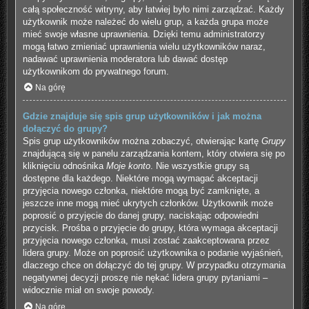
całą społeczność witryny, aby łatwiej było nimi zarządzać. Każdy
użytkownik może należeć do wielu grup, a każda grupa może
mieć swoje własne uprawnienia. Dzięki temu administratorzy
mogą łatwo zmieniać uprawnienia wielu użytkowników naraz,
nadawać uprawnienia moderatora lub dawać dostęp
użytkownikom do prywatnego forum.
Na górę
Gdzie znajduje się spis grup użytkowników i jak można
dołączyć do grupy?
Spis grup użytkowników można zobaczyć, otwierając kartę
Grupy
znajdującą się w panelu zarządzania kontem, który otwiera się po
kliknięciu odnośnika
Moje konto
. Nie wszystkie grupy są
dostępne dla każdego. Niektóre mogą wymagać akceptacji
przyjęcia nowego członka, niektóre mogą być zamknięte, a
jeszcze inne mogą mieć ukrytych członków. Użytkownik może
poprosić o przyjęcie do danej grupy, naciskając odpowiedni
przycisk. Prośba o przyjęcie do grupy, która wymaga akceptacji
przyjęcia nowego członka, musi zostać zaakceptowana przez
lidera grupy. Może on poprosić użytkownika o podanie wyjaśnień,
dlaczego chce on dołączyć do tej grupy. W przypadku otrzymania
negatywnej decyzji proszę nie nękać lidera grupy pytaniami –
widocznie miał on swoje powody.
Na górę