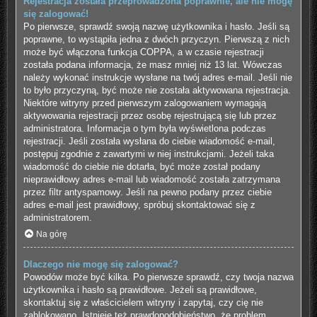
Rejestracja została przeprowadzona poprawnie, ale nie mogę
się zalogować!
Po pierwsze, sprawdź swoją nazwę użytkownika i hasło. Jeśli są
poprawne, to wystąpiła jedna z dwóch przyczyn. Pierwszą z nich
może być włączona funkcja COPPA, a w czasie rejestracji
została podana informacja, że masz mniej niż 13 lat. Wówczas
należy wykonać instrukcje wysłane na twój adres e-mail. Jeśli nie
to było przyczyną, być może nie została aktywowana rejestracja.
Niektóre witryny przed pierwszym zalogowaniem wymagają
aktywowania rejestracji przez osobę rejestrującą się lub przez
administratora. Informacja o tym była wyświetlona podczas
rejestracji. Jeśli została wysłana do ciebie wiadomość e-mail,
postępuj zgodnie z zawartymi w niej instrukcjami. Jeżeli taka
wiadomość do ciebie nie dotarła, być może został podany
nieprawidłowy adres e-mail lub wiadomość została zatrzymana
przez filtr antyspamowy. Jeśli na pewno podany przez ciebie
adres e-mail jest prawidłowy, spróbuj skontaktować się z
administratorem.
Na górę
Dlaczego nie mogę się zalogować?
Powodów może być kilka. Po pierwsze sprawdź, czy twoja nazwa
użytkownika i hasło są prawidłowe. Jeżeli są prawidłowe,
skontaktuj się z właścicielem witryny i zapytaj, czy cię nie
zablokowano. Istnieje też prawdopodobieństwo, że problem