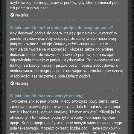
użytkownicy nie mogą usuwać postów, gdy ktoś zamieścił pod
ich postem nowy post.
Na górę
W jaki sposób można dodać podpis do swojego posta?
Aby dodawać podpis do posta, należy go najpierw utworzyć w
panelu użytkownika. Aby dołączyć do danej wiadomości swój
podpis, zaznacz funkcję
Dołącz podpis
znajdującą się w
formularzu tworzenia wiadomości. Możesz także domyślnie
dodawać podpis do wszystkich swoich postów, zaznaczając
odpowiednią funkcję w panelu użytkownika. Po uaktywnieniu tej
funkcji, za każdym razem pisząc post, możesz zdecydować o
niedodawaniu do niego podpisu, usuwając w formularzu tworzenia
wiadomości zaznaczenie z pola
Dołącz podpis
.
Na górę
W jaki sposób można utworzyć ankietę?
Tworzenie ankiet jest proste. Kiedy tworzysz nowy temat bądź
zmieniasz pierwszy post w wątku, na dole formularza tworzenia
tematu będziesz widzieć etykietę “Utwórz ankietę”. Kliknij ją i w
otworzonym formularzu podaj tytuł ankiety i co najmniej dwie
opcje. Każdą opcję należy wpisać w nowym wierszu widocznego
pola tekstowego. Możesz określić liczbę opcji, jakie użytkownik
może wybrać, wyznaczyć czas trwania ankiety (0 – bez limitu