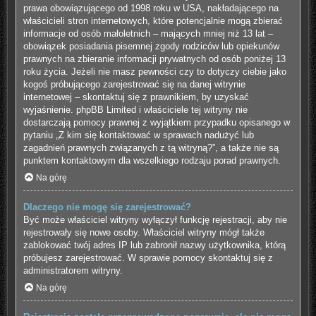
prawa obowiązującego od 1998 roku w USA, nakładającego na
właścicieli stron internetowych, które potencjalnie mogą zbierać
informacje od osób małoletnich – mających mniej niż 13 lat –
obowiązek posiadania pisemnej zgody rodziców lub opiekunów
prawnych na zbieranie informacji prywatnych od osób poniżej 13
roku życia. Jeżeli nie masz pewności czy to dotyczy ciebie jako
kogoś próbującego zarejestrować się na danej witrynie
internetowej – skontaktuj się z prawnikiem, by uzyskać
wyjaśnienie. phpBB Limited i właściciele tej witryny nie
dostarczają pomocy prawnej z wyjątkiem przypadku opisanego w
pytaniu „Z kim się kontaktować w sprawach nadużyć lub
zagadnień prawnych związanych z tą witryną?”, a także nie są
punktem kontaktowym dla wszelkiego rodzaju porad prawnych.
Na górę
Dlaczego nie mogę się zarejestrować?
Być może właściciel witryny wyłączył funkcję rejestracji, aby nie
rejestrowały się nowe osoby. Właściciel witryny mógł także
zablokować twój adres IP lub zabronił nazwy użytkownika, którą
próbujesz zarejestrować. W sprawie pomocy skontaktuj się z
administratorem witryny.
Na górę