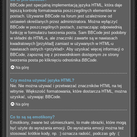
BBCode jest specjalną implementacją języka HTML, która daje
lepszą kontrolę formatowania poszczególnych elementów w
postach. Używanie BBCode na forum jest uzależnione od
ustawień określanych przez administratora. Można wyłączyć
BBCode w poszczególnych postach, zaznaczając odpowiednią
funkcję w formularzu tworzenia posta. Sam BBCode jest podobny
w składni do HTML-a, ale znaczniki zawarte są w nawiasach
kwadratowych [przykład] zamiast w używanych w HTML-u
nawiasach ostrych <przykład>. Aby uzyskać więcej informacji o
BBCode, zapoznaj się z przewodnikiem dostępnym ze strony
tworzenia posta po kliknięciu odnośnika
BBCode
.
Na górę
Czy można używać języka HTML?
Nie. Nie można używać i przetwarzać znaczników HTML na tej
witrynie. Większość formatowania, które dostarcza HTML, można
uzyskać, używając BBCode.
Na górę
Co to są są emotikony?
Emotikony, zwane też uśmieszkami, to małe obrazki, które mogą
być użyte do wyrażania emocji. Do wyrażania emocji można też
stosować krótkie kody, np. :) oznacza radość, podczas gdy :(