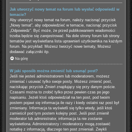
Jak utworzyć nowy temat na forum lub wysłać odpowiedź w
temacie?
Aby utworzyć nowy temat na forum, należy nacisnąć przycisk
„Nowy temat”, aby odpowiedzieć w temacie, nacisnąć przycisk
„Odpowiedz”. Być może, że przed publikowaniem wiadomości
trzeba będzie się zarejestrować. Na dole strony forum lub strony
tematów jest wyświetlana lista uprawnień użytkownika na każdym
forum. Na przykład: Możesz tworzyć nowe tematy, Możesz
dodawać załączniki itp.
Na górę
W jaki sposób można zmienić lub usunąć post?
Jeśli nie jesteś administratorem lub moderatorem, możesz
zmieniać i usuwać tylko swoje posty. Możesz zmienić post,
naciskając przycisk
Zmień
znajdujący się przy danym poście.
Czasami można to zrobić tylko przez pewien czas po jego
napisaniu. Jeżeli ktoś odpowiedział na ten post, pod twoim
postem pojawi się informacja ile razy i kiedy ostatni raz post był
zmieniany. Informacja ta wyświetli się tylko wtedy, jeśli ktoś
zamieścił pod tym postem kolejny post. Jeśli post zmienił
moderator lub administrator, informacja ta nie zostanie
wyświetlona. Administratorzy i moderatorzy mogą zostawić
notatkę z informacją, dlaczego ten post zmieniali. Zwykli