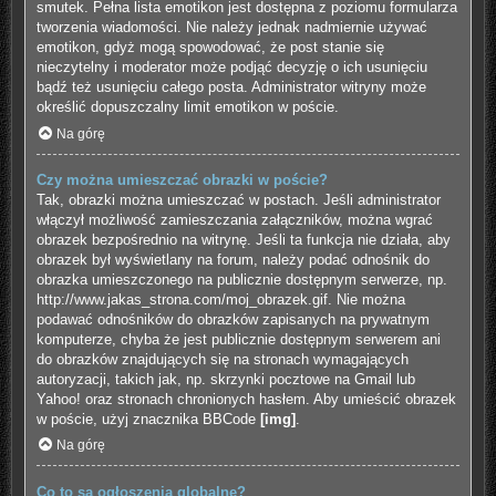
smutek. Pełna lista emotikon jest dostępna z poziomu formularza
tworzenia wiadomości. Nie należy jednak nadmiernie używać
emotikon, gdyż mogą spowodować, że post stanie się
nieczytelny i moderator może podjąć decyzję o ich usunięciu
bądź też usunięciu całego posta. Administrator witryny może
określić dopuszczalny limit emotikon w poście.
Na górę
Czy można umieszczać obrazki w poście?
Tak, obrazki można umieszczać w postach. Jeśli administrator
włączył możliwość zamieszczania załączników, można wgrać
obrazek bezpośrednio na witrynę. Jeśli ta funkcja nie działa, aby
obrazek był wyświetlany na forum, należy podać odnośnik do
obrazka umieszczonego na publicznie dostępnym serwerze, np.
http://www.jakas_strona.com/moj_obrazek.gif. Nie można
podawać odnośników do obrazków zapisanych na prywatnym
komputerze, chyba że jest publicznie dostępnym serwerem ani
do obrazków znajdujących się na stronach wymagających
autoryzacji, takich jak, np. skrzynki pocztowe na Gmail lub
Yahoo! oraz stronach chronionych hasłem. Aby umieścić obrazek
w poście, użyj znacznika BBCode
[img]
.
Na górę
Co to są ogłoszenia globalne?