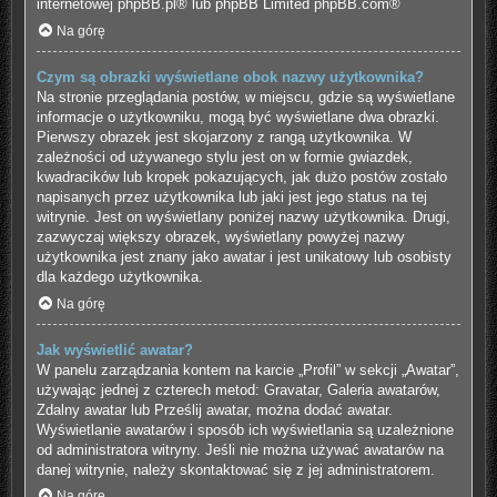
internetowej
phpBB.pl
® lub phpBB Limited
phpBB.com
®
Na górę
Czym są obrazki wyświetlane obok nazwy użytkownika?
Na stronie przeglądania postów, w miejscu, gdzie są wyświetlane
informacje o użytkowniku, mogą być wyświetlane dwa obrazki.
Pierwszy obrazek jest skojarzony z rangą użytkownika. W
zależności od używanego stylu jest on w formie gwiazdek,
kwadracików lub kropek pokazujących, jak dużo postów zostało
napisanych przez użytkownika lub jaki jest jego status na tej
witrynie. Jest on wyświetlany poniżej nazwy użytkownika. Drugi,
zazwyczaj większy obrazek, wyświetlany powyżej nazwy
użytkownika jest znany jako awatar i jest unikatowy lub osobisty
dla każdego użytkownika.
Na górę
Jak wyświetlić awatar?
W panelu zarządzania kontem na karcie „Profil” w sekcji „Awatar”,
używając jednej z czterech metod: Gravatar, Galeria awatarów,
Zdalny awatar lub Prześlij awatar, można dodać awatar.
Wyświetlanie awatarów i sposób ich wyświetlania są uzależnione
od administratora witryny. Jeśli nie można używać awatarów na
danej witrynie, należy skontaktować się z jej administratorem.
Na górę