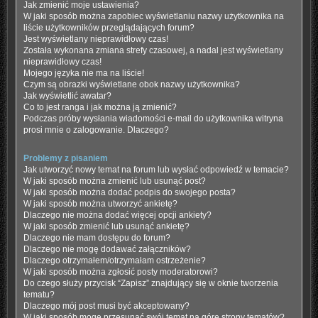
Jak zmienić moje ustawienia?
W jaki sposób można zapobiec wyświetlaniu nazwy użytkownika na
liście użytkowników przeglądających forum?
Jest wyświetlany nieprawidłowy czas!
Została wykonana zmiana strefy czasowej, a nadal jest wyświetlany
nieprawidłowy czas!
Mojego języka nie ma na liście!
Czym są obrazki wyświetlane obok nazwy użytkownika?
Jak wyświetlić awatar?
Co to jest ranga i jak można ją zmienić?
Podczas próby wysłania wiadomości e-mail do użytkownika witryna
prosi mnie o zalogowanie. Dlaczego?
Problemy z pisaniem
Jak utworzyć nowy temat na forum lub wysłać odpowiedź w temacie?
W jaki sposób można zmienić lub usunąć post?
W jaki sposób można dodać podpis do swojego posta?
W jaki sposób można utworzyć ankietę?
Dlaczego nie można dodać więcej opcji ankiety?
W jaki sposób zmienić lub usunąć ankietę?
Dlaczego nie mam dostępu do forum?
Dlaczego nie mogę dodawać załączników?
Dlaczego otrzymałem/otrzymałam ostrzeżenie?
W jaki sposób można zgłosić posty moderatorowi?
Do czego służy przycisk “Zapisz” znajdujący się w oknie tworzenia
tematu?
Dlaczego mój post musi być akceptowany?
W jaki sposób mogę przesunąć swój temat na górę strony tematów?