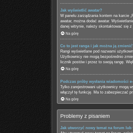
Jak wyświetlić awatar?
W panelu zarządzania kontem na karcie „Pr
awatar, można dodać awatar. Wyświetlanie
danej witrynie, należy skontaktować się z 
Na górę
Co to jest ranga i jak można ją zmienić
Rangi wyświetlane pod nazwami użytkownik
Użytkownicy nie mogą bezpośrednio zmienia
licznik postów i przez to swoją rangę. Wię
Na górę
Podczas próby wysłania wiadomości e-
Tylko zarejestrowani użytkownicy mogą wy
włączył tę funkcję. Ma to zabezpieczać 
Na górę
Problemy z pisaniem
Jak utworzyć nowy temat na forum lub