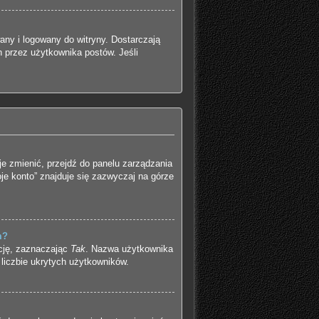
any i logowany do witryny. Dostarczają
h przez użytkownika postów. Jeśli
je zmienić, przejdź do panelu zarządzania
e konto” znajduje się zazwyczaj na górze
m?
kcję, zaznaczając
Tak
. Nazwa użytkownika
 liczbie ukrytych użytkowników.