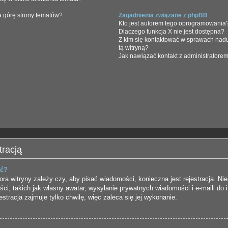
a górę strony tematów?
Zagadnienia związane z phpBB
Kto jest autorem tego oprogramowania
Dlaczego funkcja X nie jest dostępna?
Z kim się kontaktować w sprawach nad
tą witryną?
Jak nawiązać kontakt z administratorem
tracją
ać?
ora witryny zależy czy, aby pisać wiadomości, konieczna jest rejestracja. Nie
ści, takich jak własny awatar, wysyłanie prywatnych wiadomości i e-maili d
stracja zajmuje tylko chwilę, więc zaleca się jej wykonanie.