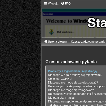
Więcej…
FAQ
Strona główna
Często zadawane pytania
Często zadawane pytania
Problemy z logowaniem i rejestracją
Dlaczego w ogóle muszę się rejestrować?
Co to jest COPPA?
Dlaczego nie mogę się zarejestrować?
Rejestracja została przeprowadzona poprawn
Dlaczego nie mogę się zalogować?
Rejestracja została dokonana jakiś czas tem
Nie pamiętam hasła!
Dlaczego następuje automatyczne wylogow
Jak działa funkcja “Usuń ciasteczka witryny”?