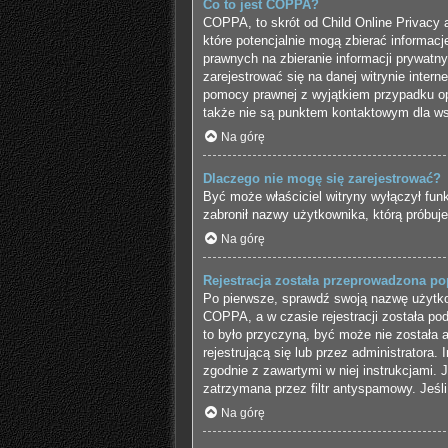
Co to jest COPPA?
COPPA, to skrót od Child Online Privacy 
które potencjalnie mogą zbierać informac
prawnych na zbieranie informacji prywatn
zarejestrować się na danej witrynie intern
pomocy prawnej z wyjątkiem przypadku op
także nie są punktem kontaktowym dla ws
Na górę
Dlaczego nie mogę się zarejestrować?
Być może właściciel witryny wyłączył funk
zabronił nazwy użytkownika, którą próbuj
Na górę
Rejestracja została przeprowadzona po
Po pierwsze, sprawdź swoją nazwę użytkow
COPPA, a w czasie rejestracji została pod
to było przyczyną, być może nie została 
rejestrującą się lub przez administratora.
zgodnie z zawartymi w niej instrukcjami. 
zatrzymana przez filtr antyspamowy. Jeśli
Na górę