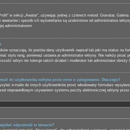
ofil” w sekcji „Awatar”, używając jednej z czterech metod: Gravatar, Galeria 
 awatarów i sposób ich wyświetlania są uzależnione od administratora witry
jej administratorem.
?
ów oznaczają, ile postów dany użytkownik napisał lub jaki ma status na for
ć stylu rang, ponieważ ustawia je administrator witryny. Nie należy pisać p
kszość witryn nie toleruje takich działań i moderator lub administrator obniży
mail do użytkownika witryna prosi mnie o zalogowanie. Dlaczego?
syłać e-maile do innych użytkowników przez wbudowany formularz wysyłania e-
przed nieprawidłowym używaniem systemu poczty elektronicznej witryny prz
 wysłać odpowiedź w temacie?