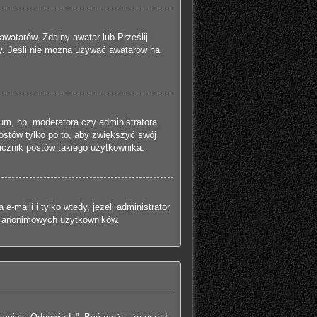
awatarów, Zdalny awatar lub Prześlij
ny. Jeśli nie można używać awatarów na
um, np. moderatora czy administratora.
ostów tylko po to, aby zwiększyć swój
 licznik postów takiego użytkownika.
maili i tylko wtedy, jeżeli administrator
ez anonimowych użytkowników.