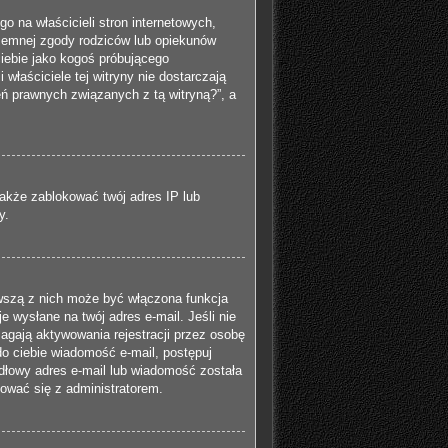
 na właścicieli stron internetowych,
isemnej zgody rodziców lub opiekunów
ciebie jako kogoś próbującego
 właściciele tej witryny nie dostarczają
ń prawnych związanych z tą witryną?”, a
 także zablokować twój adres IP lub
y.
rwszą z nich może być włączona funkcja
 wysłane na twój adres e-mail. Jeśli nie
agają aktywowania rejestracji przez osobę
 do ciebie wiadomość e-mail, postępuj
idłowy adres e-mail lub wiadomość została
tować się z administratorem.