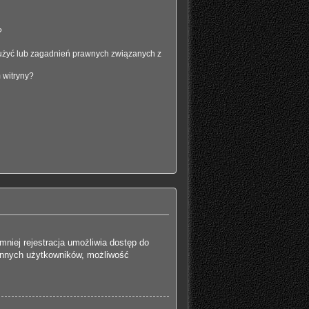
?
użyć lub zagadnień prawnych związanych z
 witryny?
mniej rejestracja umożliwia dostęp do
o innych użytkowników, możliwość