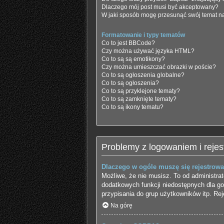
Dlaczego mój post musi być akceptowany?
W jaki sposób mogę przesunąć swój temat n
Formatowanie i typy tematów
Co to jest BBCode?
Czy można używać języka HTML?
Co to są są emotikony?
Czy można umieszczać obrazki w poście?
Co to są ogłoszenia globalne?
Co to są ogłoszenia?
Co to są przyklejone tematy?
Co to są zamknięte tematy?
Co to są ikony tematu?
Problemy z logowaniem i rejes
Dlaczego w ogóle muszę się rejestrow
Możliwe, że nie musisz. To od administrat
dodatkowych funkcji niedostępnych dla go
przypisania do grup użytkowników itp. Reje
Na górę