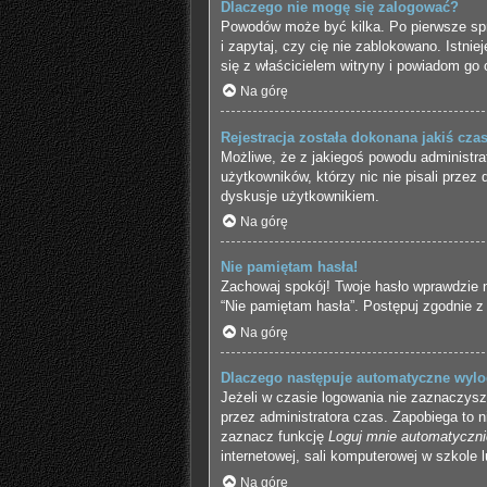
Dlaczego nie mogę się zalogować?
Powodów może być kilka. Po pierwsze spra
i zapytaj, czy cię nie zablokowano. Istni
się z właścicielem witryny i powiadom go 
Na górę
Rejestracja została dokonana jakiś cza
Możliwe, że z jakiegoś powodu administra
użytkowników, którzy nic nie pisali przez
dyskusje użytkownikiem.
Na górę
Nie pamiętam hasła!
Zachowaj spokój! Twoje hasło wprawdzie n
“Nie pamiętam hasła”. Postępuj zgodnie z
Na górę
Dlaczego następuje automatyczne wyl
Jeżeli w czasie logowania nie zaznaczysz
przez administratora czas. Zapobiega to
zaznacz funkcję
Loguj mnie automatyczni
internetowej, sali komputerowej w szkole lu
Na górę