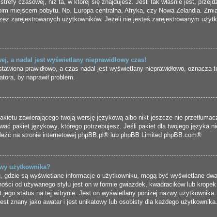
strefy czasowej, niż ta, w której się znajdujesz. Jeśli tak właśnie jest, prze
oim miejscem pobytu. Np. Europa centralna, Afryka, czy Nowa Zelandia. Zmian
zez zarejestrowanych użytkowników. Jeżeli nie jesteś zarejestrowanym użytk
j, a nadal jest wyświetlany nieprawidłowy czas!
stawiona prawidłowo, a czas nadal jest wyświetlany nieprawidłowo, oznacza t
atora, by naprawił problem.
akietu zawierającego twoją wersję językową albo nikt jeszcze nie przetłumac
wać pakiet językowy, którego potrzebujesz. Jeśli pakiet dla twojego języka n
eźć na stronie internetowej
phpBB.pl
® lub phpBB Limited
phpBB.com
®
zwy użytkownika?
u, gdzie są wyświetlane informacje o użytkowniku, mogą być wyświetlane dwa
ości od używanego stylu jest on w formie gwiazdek, kwadracików lub kropek
t jego status na tej witrynie. Jest on wyświetlany poniżej nazwy użytkownika
st znany jako awatar i jest unikatowy lub osobisty dla każdego użytkownika