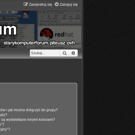
Zarejestruj się
Zaloguj się
Szukaj
Wyszukiwanie zaawansowane
ików i jak można dołączyć do grupy?
rupy?
 są wyświetlane innymi kolorami?
a”?
cyjny”?