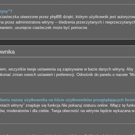
tryny”?
ciasteczka utworzone przez phpBB dzięki, którym użytkownik jest autoryzow
ona przez administratora witryny – śledzenia przeczytanych i nieprzeczytanyc
waniem, usunięcie ciasteczek może być pomocne.
ownika
iem, wszystkie twoje ustawienia są zapisywane w bazie danych witryny. Aby 
nać zmian swoich ustawień i preferencji. Odnośnik do panelu o nazwie “Moj
laniu nazwy użytkownika na liście użytkowników przeglądających foru
iach witryny” znajduje się funkcja
Nie pokazuj statusu online
. Włącz tę fun
rów, moderatorów i dla ciebie. Twoja obecność na witrynie będzie wykazana w