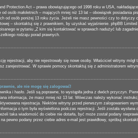
and Protection Act – prawa obowiązującego od 1998 roku w USA, nakładającego
je od osób małoletnich – mających mniej niż 13 lat – obowiązek posiadania p
ych od osób poniżej 13 roku życia. Jeżeli nie masz pewności czy to dotyczy 
etowej – skontaktuj się z prawnikiem, by uzyskać wyjaśnienie. phpBB Limited i
isanego w pytaniu „Z kim się kontaktować w sprawach nadużyć lub zagadnie
zelkiego rodzaju porad prawnych.
cję rejestracji, aby nie rejestrowały się nowe osoby. Właściciel witryny mógł
esz zarejestrować. W sprawie pomocy skontaktuj się z administratorem witryn
prawnie, ale nie mogę się zalogować!
nika i hasło. Jeśli są poprawne, to wystąpiła jedna z dwóch przyczyn. Pie
ana informacja, że masz mniej niż 13 lat. Wówczas należy wykonać instrukcje
aktywowana rejestracja. Niektóre witryny przed pierwszym zalogowaniem wym
 Informacja o tym była wyświetlona podczas rejestracji. Jeśli została wysłana
Jeżeli taka wiadomość do ciebie nie dotarła, być może został podany niepraw
 na pewno podany przez ciebie adres e-mail jest prawidłowy, spróbuj skontak