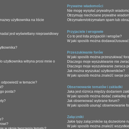
Prywatne wiadomości
Nie mogę wysyłać prywatnych wiadomo
Otrzymuję niechciane prywatne wiadom
nazwy użytkownika na liście
Otrzymałem/otrzymałam spam lub obraźli
Przyjaciele i wrogowie
nadal jest wyświetlany nieprawidłowy
Co to jest lista przyjaciół i wrogów?
W jaki sposób można dodawać/usuwać u
żytkownika?
Przeszukiwanie forów
W jaki sposób można przeszukiwać for
o użytkownika witryna prosi mnie o
Dlaczego moje wyszukiwanie nie zwra
Dlaczego moje wyszukiwanie zwraca pu
Jak można wyszukać użytkowników?
W jaki sposób można znaleźć swoje pos
ać odpowiedź w temacie?
st?
Obserwowanie tematów i zakładki
ego posta?
Jaka jest różnica między dodaniem za
W jaki sposób można dodać zakładkę 
ety?
Jak obserwować wybrane forum?
W jaki sposób usunąć obserwowanie fo
Załączniki
ie?
Jakie typy załączników są dozwolone na
rowi?
W jaki sposób można znaleźć wszystkie
się w oknie tworzenia tematu?