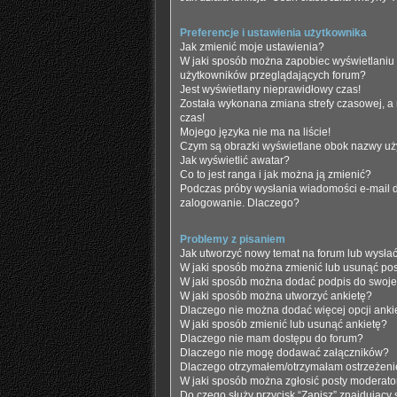
Preferencje i ustawienia użytkownika
Jak zmienić moje ustawienia?
W jaki sposób można zapobiec wyświetlaniu 
użytkowników przeglądających forum?
Jest wyświetlany nieprawidłowy czas!
Została wykonana zmiana strefy czasowej, a 
czas!
Mojego języka nie ma na liście!
Czym są obrazki wyświetlane obok nazwy u
Jak wyświetlić awatar?
Co to jest ranga i jak można ją zmienić?
Podczas próby wysłania wiadomości e-mail d
zalogowanie. Dlaczego?
Problemy z pisaniem
Jak utworzyć nowy temat na forum lub wysł
W jaki sposób można zmienić lub usunąć po
W jaki sposób można dodać podpis do swoj
W jaki sposób można utworzyć ankietę?
Dlaczego nie można dodać więcej opcji anki
W jaki sposób zmienić lub usunąć ankietę?
Dlaczego nie mam dostępu do forum?
Dlaczego nie mogę dodawać załączników?
Dlaczego otrzymałem/otrzymałam ostrzeżen
W jaki sposób można zgłosić posty moderato
Do czego służy przycisk “Zapisz” znajdujący 