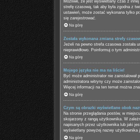
Możliwe, że jest wyświetlany czas z innej 
strefę czasową, tak aby była zgodna z tw
ustawień, może zostać wykonana tylko pr
się zarejestrować.
Na górę
Została wykonana zmiana strefy czasowe
Jeżeli na pewno strefa czasowa została u
nieprawidłowo. Poinformuj o tym administr
Na górę
Mojego języka nie ma na liście!
Być może administrator nie zainstalował p
administratora witryny czy może zainstalo
Więcej informacji na ten temat można znal
Na górę
Czym są obrazki wyświetlane obok na
Na stronie przeglądania postów, w miejsc
skojarzony z rangą użytkownika. W zależn
napisanych przez użytkownika lub jaki jes
wyświetlany powyżej nazwy użytkownika je
Na górę