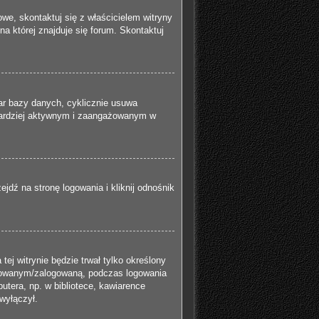
we, skontaktuj się z właścicielem witryny
na której znajduje się forum. Skontaktuj
iar bazy danych, cyklicznie usuwa
ź bardziej aktywnym i zaangażowanym w
dź na stronę logowania i kliknij odnośnik
tej witrynie będzie trwał tylko określony
ogowanym/zalogowaną, podczas logowania
putera, np. w bibliotece, kawiarence
 wyłączył.