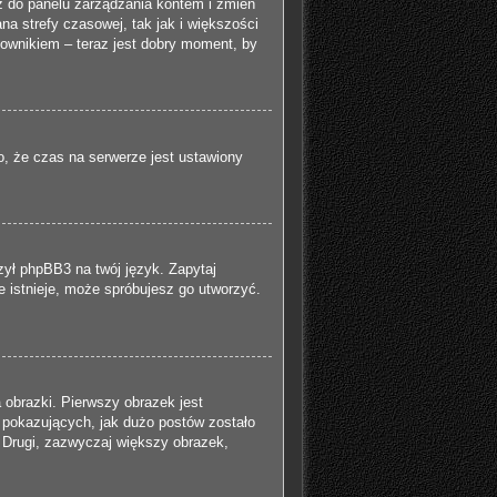
jdź do panelu zarządzania kontem i zmień
a strefy czasowej, tak jak i większości
ownikiem – teraz jest dobry moment, by
o, że czas na serwerze jest ustawiony
zył phpBB3 na twój język. Zapytaj
ie istnieje, może spróbujesz go utworzyć.
 obrazki. Pierwszy obrazek jest
 pokazujących, jak dużo postów zostało
. Drugi, zazwyczaj większy obrazek,
.