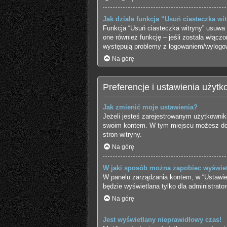
Jak działa funkcja “Usuń ciasteczka wi
Funkcja “Usuń ciasteczka witryny” usuwa 
one również funkcję – jeśli została włącz
występują problemy z logowaniem/wylogo
Na górę
Preferencje i ustawienia użytk
Jak zmienić moje ustawienia?
Jeżeli jesteś zarejestrowanym użytkownik
swoim kontem. W tym miejscu możesz doko
stron witryny.
Na górę
W jaki sposób można zapobiec wyświet
W panelu zarządzania kontem, w “Ustawien
będzie wyświetlana tylko dla administrato
Na górę
Jest wyświetlany nieprawidłowy czas!