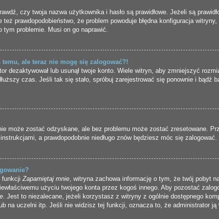
wdź, czy twoja nazwa użytkownika i hasło są prawidłowe. Jeżeli są prawidło
eje też prawdopodobieństwo, że problem powoduje błędna konfiguracja witryny, 
o tym problemie. Musi on go naprawić.
s temu, ale teraz nie mogę się zalogować?!
tor dezaktywował lub usunął twoje konto. Wiele witryn, aby zmniejszyć rozm
 dłuższy czas. Jeśli tak się stało, spróbuj zarejestrować się ponownie i bąd
ie może zostać odzyskane, ale bez problemu może zostać zresetowane. Przej
 instrukcjami, a prawdopodobnie niedługo znów będziesz móc się zalogować.
ogowanie?
 funkcji
Zapamiętaj mnie
, witryna zachowa informację o tym, że twój pobyt na 
 niewłaściwemu użyciu twojego konta przez kogoś innego. Aby pozostać zal
e
. Jest to niezalecane, jeżeli korzystasz z witryny z ogólnie dostępnego kom
b na uczelni itp. Jeśli nie widzisz tej funkcji, oznacza to, że administrator ją