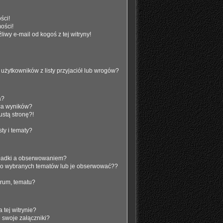
ści!
ości!
wy e-mail od kogoś z tej witryny!
żytkowników z listy przyjaciół lub wrogów?
a?
ca wyników?
stą stronę?!
ty i tematy?
kładki a obserwowaniem?
do wybranych tematów lub je obserwować??
rum, tematu?
 tej witrynie?
 swoje załączniki?